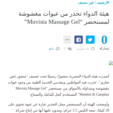
الارشيف
/
غير مصنف
هيئة الدواء تحذر من عبوات مغشوشة
لمستحضر “Muvista Massage Gel”
0
مشاركة
منذ شهرين
0
تبليغ
أصدرت هيئة الدواء المصرية منشورًا رسميًا تحت تصنيف “منشور غش
تجاري”، حذرت فيه المواطنين ومقدمي الخدمة الطبية من وجود عبوات
مغشوشة ومتداولة بالأسواق من مستحضر “Muvista Massage Gel
Menthol & Camphor” المستخدم كجل للتدليك والمساج.
وأوضحت الهيئة أن المستحضر محل التحذير عبارة عن عبوة تحتوي على
20 كيسًا، سعة الكيس 3.5 جرام، ومدون عليها أنها من إنتاج شركة