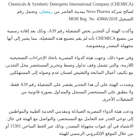
Chemicals & Synthetic Detergents International Company (CHEMICA)
لصالح شركة Nova Pharma بمدينة العاشر من
رمضان
، وتحمل رقم
التسجيل MOH Reg. No. 43866/2018.
وأكدت الهيئة أن التحذير يخص التشغيلة رقم A39، وذلك بعد إفادة رسمية
من مصنع CHEMICA بأنه لم يقم بتصنيع هذه التشغيلة، مما يشير إلى أنها
مجهولة المصدر ومغشوشة.
وفي ضوء ذلك، وجهت هيئة الدواء المصرية باتخاذ الإجراءات التصحيحية
اللازمة، والتي تشمل وقف تداول وضبط وتحريز المستحضر محل التحذير،
مع تكثيف أعمال المتابعة والتفتيش لضمان عدم وصوله إلى المستهلكين.
وشددت الهيئة على أن هذا التحذير يقتصر على التشغيلة رقم A39 فقط،
ولا ينطبق على المستحضر المسجل والمتداول بصورة قانونية من
التشغيلات الأخرى.
ودعت هيئة الدواء المصرية الصيادلة ومقدمي الخدمة الطبية والمواطنين
إلى توخي الحذر عند التعامل مع المستحضر، والتواصل مع الهيئة في حال
الاشتباه في أي عبوات مجهولة المصدر، وذلك عبر الخط الساخن 15301 أو
من خلال الموقع الإلكتروني الرسمي للهيئة.