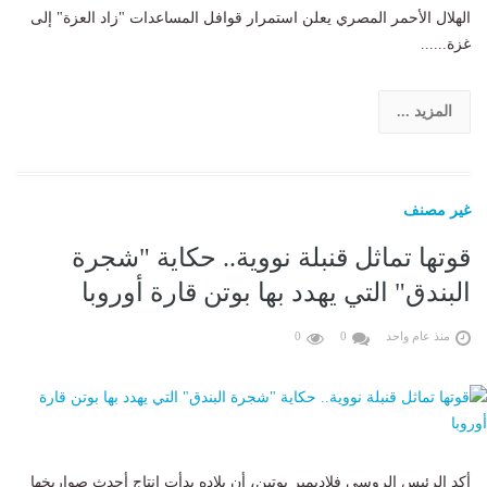
الهلال الأحمر المصري يعلن استمرار قوافل المساعدات "زاد العزة" إلى
غزة......
المزيد ...
غير مصنف
قوتها تماثل قنبلة نووية.. حكاية "شجرة
البندق" التي يهدد بها بوتن قارة أوروبا
منذ عام واحد
0
0
أكد الرئيس الروسي فلاديمير بوتين، أن بلاده بدأت إنتاج أحدث صواريخها