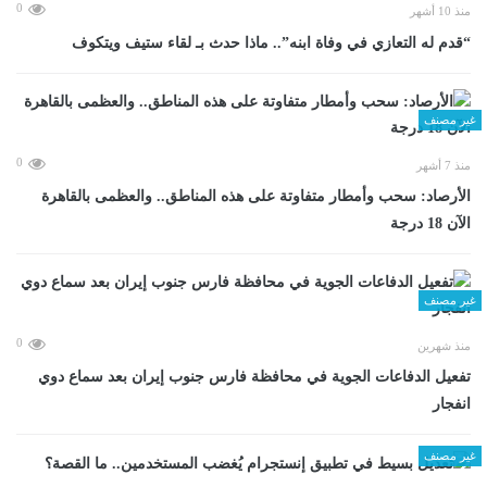
0
منذ 10 أشهر
“قدم له التعازي في وفاة ابنه”.. ماذا حدث بـ لقاء ستيف ويتكوف
غير مصنف
0
منذ 7 أشهر
الأرصاد: سحب وأمطار متفاوتة على هذه المناطق.. والعظمى بالقاهرة
الآن 18 درجة
غير مصنف
0
منذ شهرين
تفعيل الدفاعات الجوية في محافظة فارس جنوب إيران بعد سماع دوي
انفجار
غير مصنف