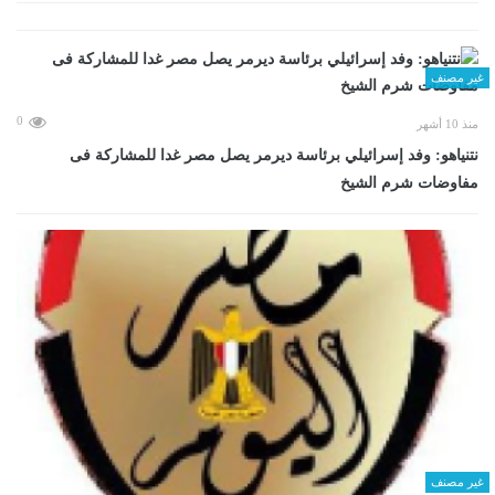
غير مصنف
0
منذ 10 أشهر
نتنياهو: وفد إسرائيلي برئاسة ديرمر يصل مصر غدا للمشاركة فى
مفاوضات شرم الشيخ
غير مصنف