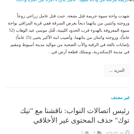
شهدت واحة سيوة جريمة قتل بشعة، حيث قتل عامل زراعي زوجاً
وزوجته واثنتين من بناتهما ذبحاً بغرض السرقة.ففي قرية المراقي بواحة
سيوة المعروفة بالهدوء قرب الحدود الليبية، قُتل موسى عبد الوهاب (52
عاماً)، وزوجته واثنتان من بناتهما، وأصيب ابنه الأكبر يحيى (25 عاماً)
بإصابات بالغة في الرقبة.والأب الضحية من مواليد مدينة أسيوط ومقيم
في مدينة الإسكندرية، ويمتلك قطعة أرض في...
المزيد ...
غير مصنف
رئيس اتصالات النواب: ناقشنا مع "تيك
توك" حذف المحتوى غير الأخلاقي
منذ عام واحد
0
0