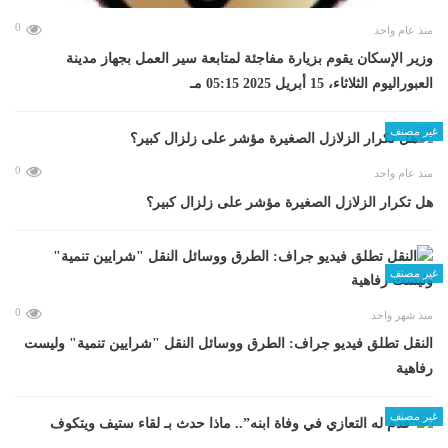
0
منذ عام واحد
وزير الإسكان يقوم بزيارة مفاجئة لمتابعة سير العمل بجهاز مدينة
العبوراليوم الثلاثاء، 15 أبريل 2025 05:15 مـ
غير مصنف
0
منذ عام واحد
هل تكرار الزلازل الصغيرة مؤشر على زلزال كبير؟
غير مصنف
0
منذ شهر واحد
​النقل تطلق فيديو جراف: الطرق ووسائل النقل "شرايين تنمية" وليست
رفاهية
غير مصنف