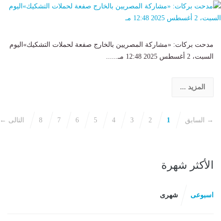
مدحت بركات: «مشاركة المصريين بالخارج صفعة لحملات التشكيك»اليوم
السبت، 2 أغسطس 2025 12:48 مـ......
المزيد ...
→ السابق
1
2
3
4
5
6
7
8
التالى ←
الأكثر شهرة
اسبوعى
شهرى