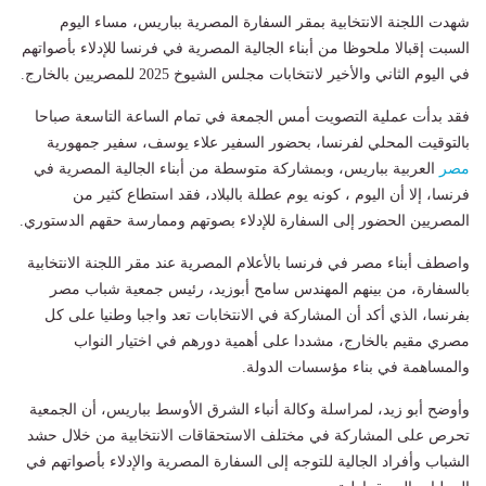
شهدت اللجنة الانتخابية بمقر السفارة المصرية بباريس، مساء اليوم
السبت إقبالا ملحوظا من أبناء الجالية المصرية في فرنسا للإدلاء بأصواتهم
في اليوم الثاني والأخير لانتخابات مجلس الشيوخ 2025 للمصريين بالخارج.
فقد بدأت عملية التصويت أمس الجمعة في تمام الساعة التاسعة صباحا
بالتوقيت المحلي لفرنسا، بحضور السفير علاء يوسف، سفير جمهورية
مصر
العربية بباريس، وبمشاركة متوسطة من أبناء الجالية المصرية في
فرنسا، إلا أن اليوم ، كونه يوم عطلة بالبلاد، فقد استطاع كثير من
المصريين الحضور إلى السفارة للإدلاء بصوتهم وممارسة حقهم الدستوري.
واصطف أبناء مصر في فرنسا بالأعلام المصرية عند مقر اللجنة الانتخابية
بالسفارة، من بينهم المهندس سامح أبوزيد، رئيس جمعية شباب مصر
بفرنسا، الذي أكد أن المشاركة في الانتخابات تعد واجبا وطنيا على كل
مصري مقيم بالخارج، مشددا على أهمية دورهم في اختيار النواب
والمساهمة في بناء مؤسسات الدولة.
وأوضح أبو زيد، لمراسلة وكالة أنباء الشرق الأوسط بباريس، أن الجمعية
تحرص على المشاركة في مختلف الاستحقاقات الانتخابية من خلال حشد
الشباب وأفراد الجالية للتوجه إلى السفارة المصرية والإدلاء بأصواتهم في