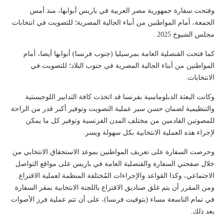
وفتحت سفارة جمهورية مصر العربية في باريس أبوابها، منذ أمس
الجمعة، أمام المواطنين من أبناء الجالية المصرية؛ للتصويت في انتخابات
مجلس الشيوخ 2025 .
كما فتحت القنصلية العامة بمرسيليا (جنوب فرنسا) أبوابها أيضا، أمام
المواطنين من أبناء الجالية المصرية في جنوب البلاد؛ للتصويت في
الانتخابات.
وكانت البعثة الدبلوماسية بفرنسا قد اتخذت كافة التدابير اللوجيستية
والتنظيمية لضمان حسن سير عملية التصويت وتوفير أكبر قدر من الراحة
للمصوتين القادمين من مختلف المدن الفرنسية وتوفير كل ما يمكن
لإجراء هذه العملية الانتخابية بكل سهولة ويسر.
وحرصت السفارة على تعريف المواطنين بموعد الاستحقاق الانتخابي من
خلال صفحتي السفارة والقنصلية العامة في باريس على مواقع التواصل
الاجتماعي، وكذا القواعد والإجراءات المُختلفة المنظمة لعملية الاقتراع.
ومن المقرر أن يتم غلق صناديق الاقتراع باللجنة الانتخابية بمقر السفارة
في تمام التاسعة مساء (بتوقيت فرنسا)، على أن تتم عملية فرز الأصوات
بعد ذلك.