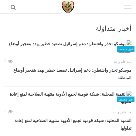
إذهب
الى
المحتوى
أخبار متداوَلة
الرئيسية
غير مصنف
0
منذ عام واحد
موسكو تحذر واشنطن: دعم إسرائيل تصعيد خطير يهدد بتفجير أوضاع
المنطقة
غير مصنف
0
منذ شهر واحد
التنمية المحلية: شبكة قومية لجمع الأدوية منتهية الصلاحية لمنع إعادة
تداولها