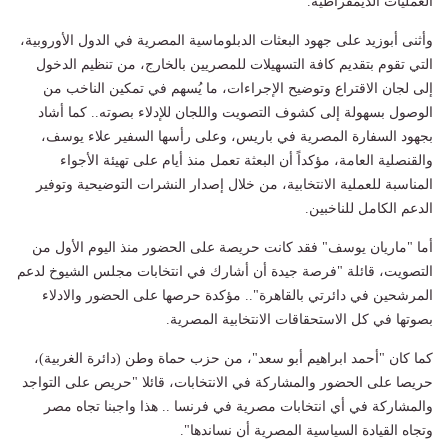
العمليات الديمقراطية.
وأثنى أبوزيد على جهود البعثات الدبلوماسية المصرية في الدول الأوروبية،
التي تقوم بتقديم كافة التسهيلات للمصريين بالخارج، من تنظيم الدخول
إلى لجان الاقتراع وتوضيح الإجراءات، ما يُسهم في تمكين الناخب من
الوصول بسهولة إلى كشوف التصويت واللجان للإدلاء بصوته.. كما أشاد
بجهود السفارة المصرية في باريس، وعلى رأسها السفير علاء يوسف،
والقنصلية العامة، مؤكداً أن البعثة تعمل منذ أيام على تهيئة الأجواء
المناسبة للعملية الانتخابية، من خلال إصدار النشرات التوضيحية وتوفير
الدعم الكامل للناخبين.
أما "ماريان يوسف" فقد كانت حريصة على الحضور منذ اليوم الأول من
التصويت، قائلة "فرصة جيدة أن أشارك في انتخابات مجلس الشيوخ لدعم
المرشحين في دائرتي بالقاهرة".. مؤكدة حرصها على الحضور والادلاء
بصوتها في كل الاستحقاقات الانتخابية المصرية.
كما كان "أحمد ابراهيم أبو سعد"، من حزب حماة وطن (دائرة الغربية)،
حريصا على الحضور والمشاركة في الانتخابات، قائلا "حريص على التواجد
والمشاركة في أي انتخابات مصرية في فرنسا .. هذا واجبنا تجاه مصر
وتجاه القيادة السياسية المصرية أن نساندها".