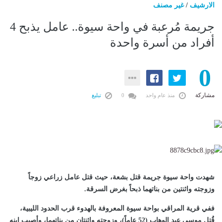
الارشيف
/
غير مصنف
جريمة مُرعبة في واحة سيوة.. عامل يذبح 4
أفراد من أسرة واحدة
0
مشاركة
منذ عام واحد
0
تبليغ
شهدت واحة سيوة جريمة قتل بشعة، حيث قتل عامل زراعي زوجاً
وزوجته واثنتين من بناتهما ذبحاً بغرض السرقة.
ففي قرية المراقي بواحة سيوة المعروفة بالهدوء قرب الحدود الليبية،
قُتل موسى عبد الوهاب (52 عاماً)، وزوجته واثنتان من بناتهما، وأصيب ابنه