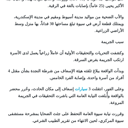
الأكبر يحيى (25 عاماً) بإصابات بالغة في الرقبة.
والأب الضحية من مواليد مدينة أسيوط ومقيم في مدينة الإسكندرية،
ويمتلك قطعة أرض في سيوة تبلغ مساحتها 30 فداناً، بها منزل وسط
الأراضي الزراعية.
سبب الجريمة
وكشفت التحريات والتحقيقات الأولية أن عاملاً زراعياً يعمل لدى الأسرة
ارتكب الجريمة بغرض السرقة.
وبدأت الواقعة ببلاغ تلقته هيئة الإسعاف من شرطة النجدة بشأن مقتل 4
أفراد من أسرة واحدة، وإصابة الفرد الخامس.
وعلى الفور، انتقلت 3
سيارات
إسعاف إلى مكان الحادث، وحُرر محضر
بالواقعة وأُبلغت النيابة العامة التي باشرت التحقيقات في الجريمة
المروعة.
وقررت نيابة سيوة العامة التحفظ على جثث الضحايا بمشرحة مستشفى
سيوة المركزي، لحين الانتهاء من تقرير الطبيب الشرعي.