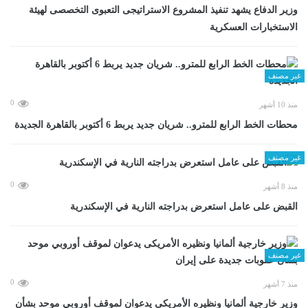
وزير الدفاع يشهد تنفيذ المشروع الاستراتيجى التعبوى التخصصى لهيئة
الاستخبارات العسكرية
غير مصنف
0
منذ 10 أشهر
محطات الخط الرابع للمترو.. شريان جديد يربط 6 أكتوبر بالقاهرة الجديدة
غير مصنف
0
منذ 8 أشهر
القبض على عامل استعرض بدراجته النارية في الإسكندرية
غير مصنف
0
منذ 7 أشهر
وزير خارجية ألمانيا ونظيره الأمريكى يدعوان لموقف أوروبي موحد بشأن