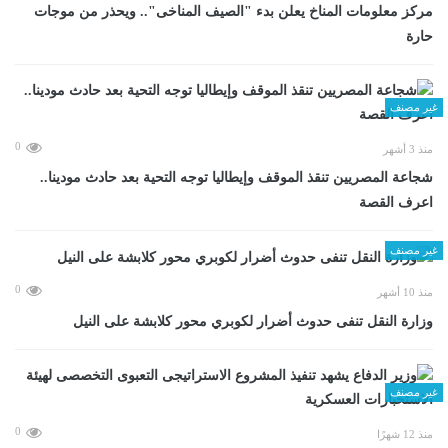
مركز معلومات المناخ يعلن بدء "الصيف المناخى".. ويحذر من موجات
حارة
غير مصنف
0
منذ 3 أشهر
شجاعة المصريين تنقذ الموقف وإيطاليا توجه التحية بعد حادث مودينا..
اعرف القصة
غير مصنف
0
منذ 10 أشهر
وزارة النقل تنفى حدوث أضرار لكوبري محور كلابشة على النيل
غير مصنف
0
منذ 12 شهرًا