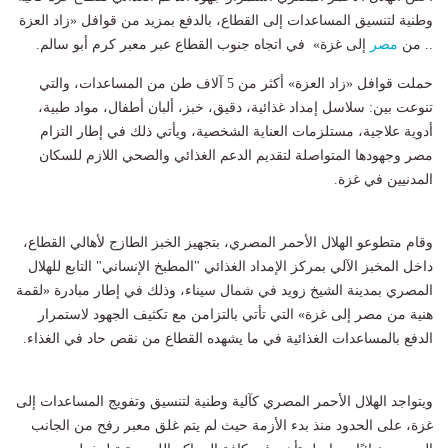
وطنية لتنسيق المساعدات إلى القطاع، بالدفع بمزيد من قوافل «زاد العزة
.. من
مصر
إلى غزة» في اتجاه جنوب القطاع عبر معبر كرم أبو سالم.
حملت قوافل «زاد العزة» أكثر من 5 آلاف طن من المساعدات، والتي
تنوعت بين: سلاسل إمداد غذائية، دقيق، خبز، ألبان أطفال، مواد طبية،
أدوية علاجية، مستلزمات العناية الشخصية، ويأتي ذلك في إطار التزام
مصر وجهودها المتواصلة لتقديم الدعم الغذائي والصحي اللازم للسكان
المدنيين في غزة.
وقام متطوعو الهلال الأحمر المصري، بتجهيز الخبز الطازج لأهالي القطاع،
داخل المخبز الآلي بمركز الإمداد الغذائي "المطبخ الإنساني" التابع للهلال
المصري بمدينة الشيخ زويد في شمال سيناء، وذلك في إطار مبادرة «لقمة
هنية من مصر إلى غزة» التي تأتي بالتزامن مع تكثيف الجهود لاستمرار
الدفع بالمساعدات الغذائية في ما يشهده القطاع من نقص حاد في الغذاء.
ويتواجد الهلال الأحمر المصري كآلية وطنية لتنسيق وتفويج المساعدات إلى
غزة، على الحدود منذ بدء الأزمة حيث لم يتم غلق معبر رفح من الجانب