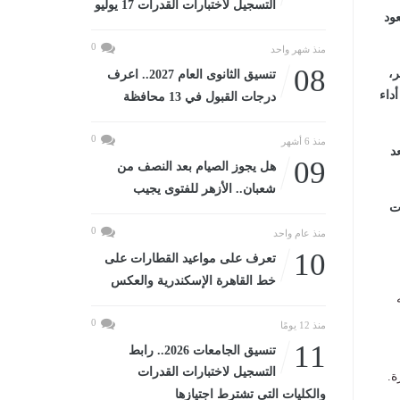
التسجيل لاختبارات القدرات 17 يوليو
عود
0
منذ شهر واحد
08
ر،
تنسيق الثانوى العام 2027.. اعرف
داء
درجات القبول في 13 محافظة
0
منذ 6 أشهر
عد
09
هل يجوز الصيام بعد النصف من
شعبان.. الأزهر للفتوى يجيب
 ضده حكم بالسجن 3 سنوات
0
منذ عام واحد
10
تعرف على مواعيد القطارات على
خط القاهرة الإسكندرية والعكس
0
منذ 12 يومًا
11
تنسيق الجامعات 2026.. رابط
التسجيل لاختبارات القدرات
ة.
والكليات التى تشترط اجتيازها