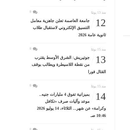
0
منذ 13 يومًا
12
جامعة العاصمة تعلن جاهزية معامل
التنسيق الإلكتروني لاستقبال طلاب
ثانوية عامة 2026
0
منذ 15 يومًا
13
جوتيريش: الشرق الأوسط يقترب
من نقطة اللاسيطرة ويطالب بوقف
القتال فورا
0
منذ 15 يومًا
14
بميزانية تفوق 4 مليارات جنيه..
موعد وآليات صرف «تكافل
وكرامة» عن شهر... الثلاثاء، 14 يوليو 2026
10:46 صـ
0