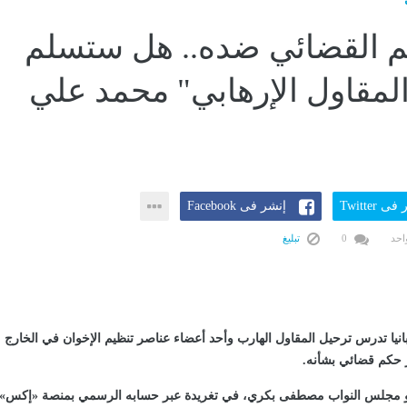
م القضائي ضده.. هل ستسلم
"المقاول الإرهابي" محمد علي
ى Twitter
إنشر فى Facebook
احد
0
تبليغ
يا تدرس ترحيل المقاول الهارب وأحد أعضاء عناصر تنظيم الإخوان في الخارج
 حكم قضائي بشأنه.
و مجلس النواب مصطفى بكري، في تغريدة عبر حسابه الرسمي بمنصة «إكس»،