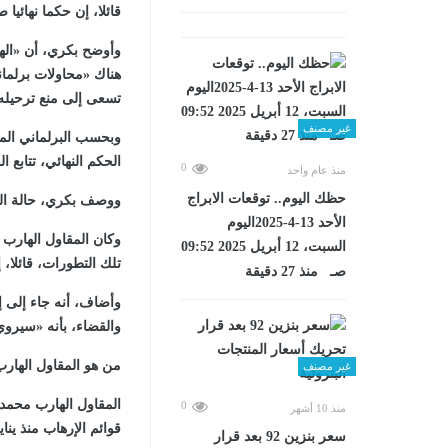
قائلا، إن حكما نهائي
وأوضح بكري، أن «الها
هناك «محاولات برلما
تسعى إلى منع ترحيله
غير مصنف
وبحسب البرلماني الم
الحكم النهائي، تتابع ال
0
منذ عام واحد
حظك اليوم.. توقعات الابراج
ووصف بكري، حالة الم
الأحد 13-4-2025اليوم
وكان المقاول الهار
السبت، 12 أبريل 2025 09:52
تلك التطورات، قائلا،
صـ منذ 27 دقيقة
وأضاف، أنه جاء إلى إس
والقضاء، بأنه «سيرو
من هو المقاول الهار
غير مصنف
المقاول الهارب محمد
0
منذ 10 أشهر
قوائم الإرهاب منذ ينا
سعر بنزين 92 بعد قرار