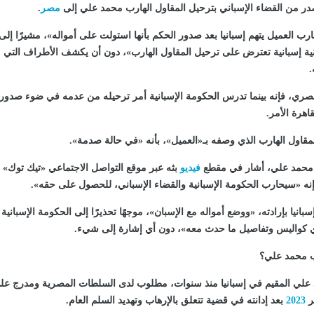
ا صدر من القضاء الإسباني بترحيل المقاول الهارب محمد علي إلى
مصر
.
رب العميل يتهم إسبانيا بعد صدور الحكم بأنها استولت على أمواله»، مشيرًا إلى
نية إسبانية تعترض على ترحيل المقاول الهارب»، دون أن يكشف الأطراف التي
.
صري، فإنه بينما تدرس الحكومة الإسبانية أمر ترحيله من عدمه في ضوء صدور
قاهرة الأمر.
قاول الهارب الذي وصفه بـ«العميل»، بأنه «في حالة صدمة».
ب محمد علي، أشار في مقطع
فيديو
بثه عبر موقع التواصل الاجتماعي «تيك توك» 
 إنه «سيحارب الحكومة الإسبانية والقضاء الإسباني، للحصول على حقه».
بانيا بإرادته، «ووضع أمواله مع الإسبان»، موجهًا تحذيرًا إلى الحكومة الإسبانية
ي كواليس وتفاصيل ما حدث معه»، دون أي إشارة إلى شيء.
ب محمد علي؟
 علي المقيم في إسبانيا منذ سنوات، مطلوب لدى السلطات المصرية ومدرج عل
ير
2023
بعد إدانته في قضية تتعلق بالإرهاب وتهديد السلم العام.