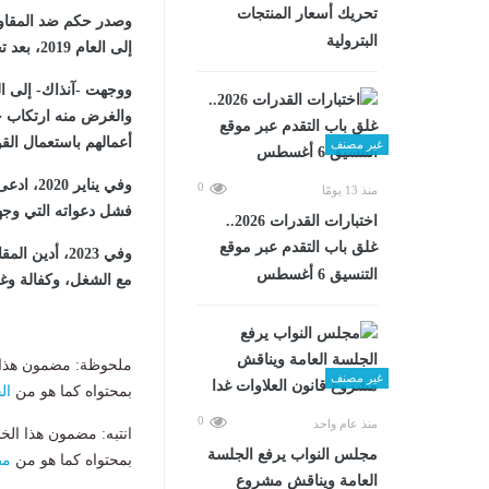
تحريك أسعار المنتجات
وصدر حكم ضد المقاول 
البترولية
إلى العام 2019، بعد تجمهر مواطنين في محافظة السويس.
ووجهت -آنذاك- إلى ا
والغرض منه ارتكاب جر
أعمالهم باستعمال الق
غير مصنف
وفي ينا
0
منذ 13 يومًا
فشل دعواته التي وجهه
اختبارات القدرات 2026..
غلق باب التقدم عبر موقع
التنسيق 6 أغسطس
مع الشغل، وكفالة وغ
ملحوظة: مضمون هذا ا
غير مصنف
بمحتواه كما هو من
ال
0
منذ عام واحد
انتبه: مضمون هذا الخ
مجلس النواب يرفع الجلسة
بمحتواه كما هو من
مص
العامة ويناقش مشروع