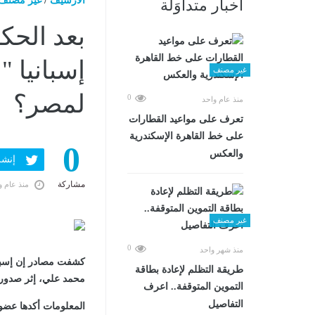
الارشيف
/
غير مصنف
أخبار متداوَلة
بعد الحك
إسبانيا 
غير مصنف
لمصر؟
0
منذ عام واحد
تعرف على مواعيد القطارات
على خط القاهرة الإسكندرية
0
والعكس
إنشر ف
مشاركة
منذ عام و
غير مصنف
0
منذ شهر واحد
كشفت مصادر إن إسبان
طريقة التظلم لإعادة بطاقة
محمد علي، إثر صدور
التموين المتوقفة.. اعرف
التفاصيل
المعلومات أكدها عض