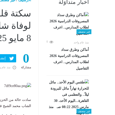
الارشيف
/
غير مصنف
أخبار متداوَلة
سكتة قلب
لوفاة شا
غير مصنف
8 مايو 2025 12:43 صـ
0
منذ عام واحد
أماكن وطرق سداد
0
المصروفات الدراسية 2026
إنشر ف
لطلاب المدارس.. اعرف
مشاركة
منذ عام و
التفاصيل
سادت حالة من الحزن ب
الشاب محمد الشيخ في 
غير مصنف