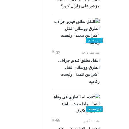
مؤشر على زلزال كبير؟
غير مصنف
0
منذ شهر واحد
​النقل تطلق فيديو جراف:
الطرق ووسائل النقل
"شرايين تنمية" وليست
رفاهية
غير مصنف
0
منذ 10 أشهر