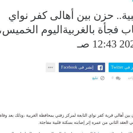
ية.. حزن بين أهالى كفر نواي
ب فجأة بالغربيةاليوم الخميس،
ى Twitter
إنشر فى Facebook
احد
0
تبليغ
ين أهالي قرية كفر نواي التابعة لمركز زفتي بمحافظة الغربية ،وذلك بعد وفاة
العقد الثاني من عمره إثر إصابته بسكتة قلبية مفاجئة.