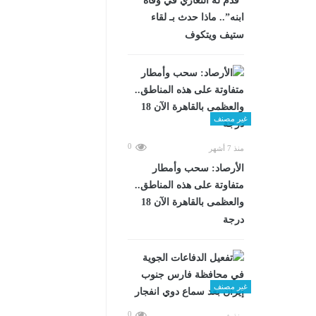
“قدم له التعازي في وفاة
ابنه”.. ماذا حدث بـ لقاء
ستيف ويتكوف
غير مصنف
0
منذ 7 أشهر
الأرصاد: سحب وأمطار
متفاوتة على هذه المناطق..
والعظمى بالقاهرة الآن 18
درجة
غير مصنف
0
منذ شهرين