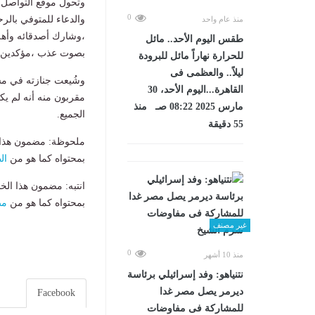
وتحول موقع التواصل ا
0
والدعاء للمتوفي بالر
منذ عام واحد
،وشارك أصدقائه وأه
طقس اليوم الأحد.. مائل
بصوت عذب ،مؤكدين أنه
للحرارة نهاراً مائل للبرودة
ليلاً.. والعظمى فى
وشُيعت جنازته في مش
القاهرة...اليوم الأحد، 30
مقربون منه أنه لم ي
مارس 2025 08:22 صـ منذ
الجميع.
55 دقيقة
ملحوظة: مضمون هذا ا
بمحتواه كما هو من
ال
انتبه: مضمون هذا الخ
بمحتواه كما هو من
مص
غير مصنف
0
منذ 10 أشهر
نتنياهو: وفد إسرائيلي برئاسة
ديرمر يصل مصر غدا
Facebook
للمشاركة فى مفاوضات