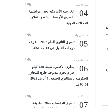
0
منذ 16 يومًا
04
الخارجية الأمريكية تحذر مواطنيها
بالشرق الأوسط: استعدوا لإغلاق
المجالات الجوية
د
ى
0
منذ شهر واحد
05
تنسيق الثانوى العام 2027.. اعرف
درجات القبول في 13 محافظة
ه
0
منذ عام واحد
06
بيطرى الأقصر.. ضبط ١٨٥ كيلو
ة.
جرام لحوم مذبوحة خارج المجازر
الحكومية بإسنااليوم الجمعة، 4 أبريل 2025
08:54 مـ
0
منذ 13 يومًا
07
تنسيق الجامعات 2026.. طريقة