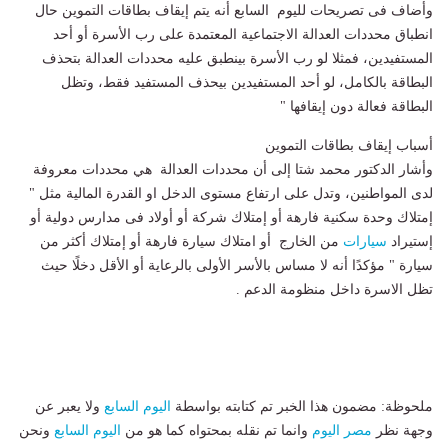
وأضاف فى تصريحات لليوم السابع أنه يتم إيقاف بطاقات التموين حال
انطباق محددات العدالة الاجتماعية المعتمدة على رب الأسرة أو أحد
المستفيدين، فمثلا لو رب الأسرة بينطبق عليه محددات العدالة بتحذف
البطاقة بالكامل، لو أحد المستفيدين بيحذف المستفيد فقط، وتظل
البطاقة فعالة دون إيقافها "
أسباب إيقاف بطاقات التموين
وأشار الدكتور محمد شتا إلى أن محددات العدالة هي محددات معروفة
لدى المواطنين، وتدل على ارتفاع مستوى الدخل او القدرة المالية مثل "
إمتلاك وحدة سكنية فارهة أو إمتلاك شركة أو أولاد فى مدارس دولية أو
إستيراد
سيارات
من الخارج أو امتلاك سيارة فارهة أو إمتلاك أكثر من
سيارة " مؤكدًا أنه لا مساس بالأسر الأولى بالرعاية أو الأقل دخلًا حيث
تظل الاسرة داخل منظومة الدعم .
ملحوظة: مضمون هذا الخبر تم كتابته بواسطة
اليوم السابع
ولا يعبر عن
وجهة نظر
مصر اليوم
وانما تم نقله بمحتواه كما هو من
اليوم السابع
ونحن