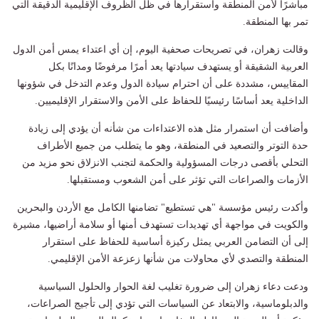
مباشرًا لأمن المنطقة واستقرارها في ظل الظروف الإقليمية الدقيقة التي
تمر بها المنطقة.
وقالت زهران، في تصريحات صحفية اليوم، إن أي اعتداء يمس أمن الدول
العربية الشقيقة أو يستهدف سيادتها يعد أمرًا مرفوضًا ومدانًا بكل
المقاييس، مشددة على أن احترام سيادة الدول وعدم التدخل في شؤونها
الداخلية يعد أساسًا رئيسيًا للحفاظ على الأمن والاستقرار الإقليميين.
وأضافت أن استمرار مثل هذه الاعتداءات من شأنه أن يؤدي إلى زيادة
حدة التوتر والتصعيد في المنطقة، وهو ما يتطلب من جميع الأطراف
التحلي بأقصى درجات المسؤولية والحكمة لتجنب الانزلاق نحو مزيد من
الأزمات والصراعات التي تؤثر على أمن الشعوب ومستقبلها.
وأكدت رئيس مؤسسة "هي تستطيع" تضامنها الكامل مع الأردن والبحرين
والكويت في مواجهة أي تهديدات تستهدف أمنها أو سلامة أراضيها، مشيرة
إلى أن التضامن العربي يمثل ركيزة أساسية للحفاظ على استقرار
المنطقة والتصدي لأي محاولات من شأنها زعزعة الأمن الإقليمي.
ودعت دعاء زهران إلى ضرورة تغليب لغة الحوار والحلول السياسية
والدبلوماسية، والابتعاد عن السياسات التي تؤدي إلى تأجيج الصراعات،