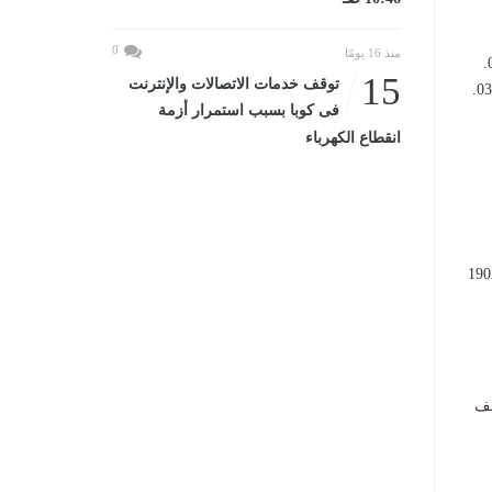
0
منذ 16 يومًا
15
توقف خدمات الاتصالات والإنترنت
فى كوبا بسبب استمرار أزمة
انقطاع الكهرباء
لإسكندرية: قطار 88 (17:50)، قطار 1088 (19:20)، قطار 2008 (20:00)، قطار 1902
لشراونة (10:46) والمحاميد (11:07)؛ وقطار 974 يقف