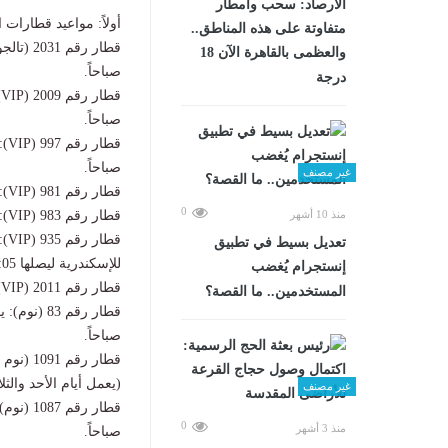
الأرصاد: سحب وأمطار
أولاً: مواعيد قطارات التالجو والـ IP
متفاوتة على هذه المناطق..
والعظمى بالقاهرة الآن 18
صباحاً.
درجة
صباحاً.
صباحاً.
غير مصنف
قطار رقم 981 (VIP): يقوم من أسيوط الساعة 14:35، ويصل القاهرة 19:40.
0
قطار رقم 983 (VIP): يقوم من أسيوط الساعة 16:30، ويصل القاهرة 21:45.
منذ 10 أشهر
تعديل بسيط في تطبيق
للإسكندرية ليصلها 01:05 صباحاً).
إنستجرام يُغضب
قطار رقم 2011 (VIP): يقوم من أسيوط الساعة 13:00، ويصل القاهرة 18:05.
المستخدمين.. ما القصة؟
صباحاً.
(يعمل أيام الأحد والثل
غير مصنف
0
منذ 3 أشهر
صباحاً.