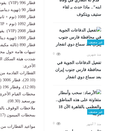
“قدم له التعازي في وفاة
قطار 996 (VIP): يقوم من القاهرة الساعة 22:00؛ ويصل أسيوط 03:10.
ابنه”.. ماذا حدث بـ لقاء
قطار 90 (تهوية ديناميكية): يقوم من القاهرة الساعة 22:10؛ ويصل أسيوط 04:00.
ستيف ويتكوف
قطار 1088 (نوم + ثانية فاخرة): يعمل (الأحد والخميس)؛ يقوم من القاهرة 22:20؛ ويصل أسيوط 03:30.
قطار 1092 (نوم + VIP): يعمل (السبت والاثنين والأربعاء)؛ يقوم من القاهرة 22:40؛ ويصل أسيوط 03:20.
قطار 2008 (VIP): يقوم من القاهرة الساعة 23:00؛ ويصل أسيوط 03:40.
قطار 1008 (تهوية ديناميكية): يقوم من القاهرة الساعة 23:15؛ ويصل أسيوط 04:25.
غير مصنف
قطار 890 (ثالثة مكيفة): يقوم من القاهرة الساعة 23:30؛ ويصل أسيوط 04:50.
تنبيهات هامة حول مح
0
منذ شهرين
شددت هيئة السكك ال
تفعيل الدفاعات الجوية في
الأخرى:
محافظة فارس جنوب إيران
بعد سماع دوي انفجار
(12:00)، وقطار 196 (15:40).
بورسعيد (08:30).
غير مصنف
بمحطات الميمون (07:17)، أشمنت (07:24)، ودمايرس (09:53).
0
منذ 7 أشهر
مواعيد القطارات من أ