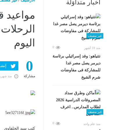
الارشيف
/
غير مصنف
أخبار متداوَلة
الرحلات 
غير مصنف
اليوم
0
منذ 10 أشهر
نتنياهو: وفد إسرائيلي برئاسة
0
ديرمر يصل مصر غدا
إنشر ف
للمشاركة فى مفاوضات
مشاركة
منذ شهري
شرم الشيخ
غير مصنف
0
منذ عام واحد
كتب سيد الخلفاوى