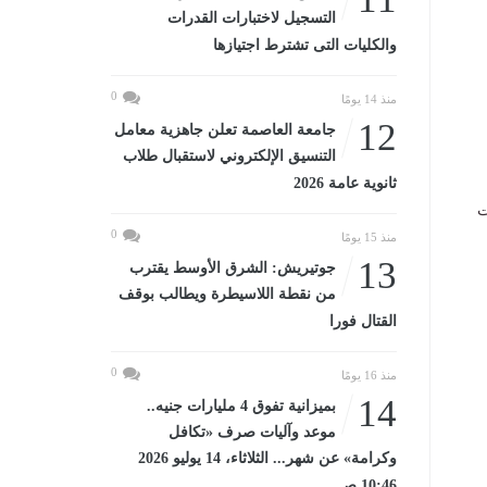
التسجيل لاختبارات القدرات
والكليات التى تشترط اجتيازها
0
منذ 14 يومًا
12
جامعة العاصمة تعلن جاهزية معامل
التنسيق الإلكتروني لاستقبال طلاب
ثانوية عامة 2026
ت
0
منذ 15 يومًا
13
جوتيريش: الشرق الأوسط يقترب
من نقطة اللاسيطرة ويطالب بوقف
القتال فورا
0
منذ 16 يومًا
14
بميزانية تفوق 4 مليارات جنيه..
موعد وآليات صرف «تكافل
وكرامة» عن شهر... الثلاثاء، 14 يوليو 2026
10:46 صـ