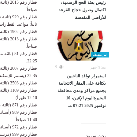
رئيس بعثة الحج الرسمية:
صباحاً.
اكتمال وصول حجاج القرعة
قطار رقم 929 (ثانية فاخرة): يقوم من أسيوط الساعة 16:50، ويصل القاهرة 21:55.
للأراضى المقدسة
ثانياً: مواعيد القطارا
قطار رقم 1902 (ثالثة مكيفة): يقوم من أسوان الساعة 17:00، ويصل أسيوط 00:50 صباحاً.
صباحاً.
غير مصنف
22:25.
0
منذ 9 أشهر
22:35 (يستمر للإسكندرية ليصلها 01:40 صباحاً).
استمرار توافد الناخبين
قطار رقم 3503 (ثالثة مكيفة): يصل محطة القاهرة الساعة 19:10.
بكثافة على المقار الانتخابية
بجميع مراكز ومدن محافظة
12:10 ظهراً).
البحيرةاليوم الإثنين، 10
قطار رقم 871 (ثالثة مكيفة): يصل محطة القاهرة الساعة 09:25 صباحاً.
نوفمبر 2025 07:21 مـ
11:40 صباحاً.
قطار رقم 972 (أسباني مطور): يقوم من أسيوط الساعة 00:10 صباحاً، ويصل القاهرة 05:05 صباحاً.
بحث سريع: