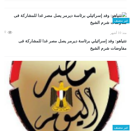
غير مصنف
0
منذ 10 أشهر
نتنياهو: وفد إسرائيلي برئاسة ديرمر يصل مصر غدا للمشاركة فى
مفاوضات شرم الشيخ
غير مصنف