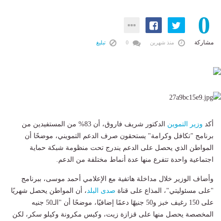
0
مشاركة
منذ شهرين
0
تبليغ
أكد
وزير
التموين
الدكتور شريف فاروق، أن 83% من المستفيدين من
برنامج "تكافل وكرامة" يستحقون صرف الدعم التمويني، موضحًا أن
المواطن الذي يحصل على الدعم يندرج تحت منظومة شبكة حماية
اجتماعية واحدة تتفرع منها عدة أنماط مختلفة من الدعم.
وأضاف الوزير خلال مداخلة هاتفية مع الإعلامي أحمد موسى، ببرنامج
"على مسئوليتي"، المذاع على قناة
صدى البلد
، أن المواطن يحصل شهريًا
على 150 رغيف خبز و50 جنيهًا دعمًا إضافيًا، موضحًا أن "الـ50 جنيه
المخصصة يحصل منها على قزازة زيت، وكيس مكرونة وكيلو سكر، لكن