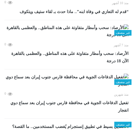
0
منذ 10 أشهر
“قدم له التعازي في وفاة ابنه”.. ماذا حدث بـ لقاء ستيف ويتكوف
غير مصنف
0
منذ 7 أشهر
الأرصاد: سحب وأمطار متفاوتة على هذه المناطق.. والعظمى بالقاهرة
الآن 18 درجة
غير مصنف
0
منذ شهرين
تفعيل الدفاعات الجوية في محافظة فارس جنوب إيران بعد سماع دوي
انفجار
غير مصنف