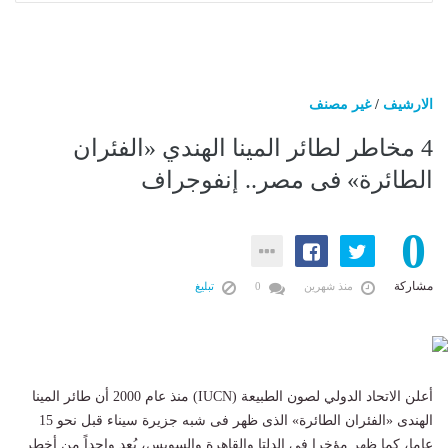
الارشيف
/
غير مصنف
4 مخاطر لطائر المينا الهندي «الفئران
الطائرة» فى مصر.. إنفوجراف
0
مشاركة
منذ شهرين
0
تبليغ
أعلن الاتحاد الدولي لصون الطبيعة (IUCN) منذ عام 2000 أن طائر المينا
الهندى «الفئران الطائرة» الذى ظهر فى شبه جزيرة سيناء قبل نحو 15
عاما، كما ظهر مؤخرا فى الدلتا والقاهرة والسويس، يُعد واحداً من أخطر