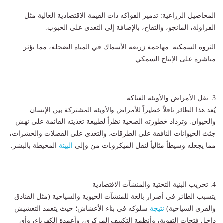
المحاصيل الزراعية: تدمير الفواكه ذات القيمة الاقتصادية العالية مثل
الفراولة، المانجو، والتفاح، بالإضافة إلى التغذي على الحبوب.
الثروة السمكية: مهاجمة زريعة الأسماك في المياه الضحلة، مما يؤثر
مباشرة على الإنتاج السمكي.
3. نقل الأمراض والأوبئة الفتاكة
يُعد هذا الطائر ناقلاً خطيراً للأمراض والأوبئة المشتركة بين الإنسان
والحيوان. وتزداد خطورته الصحية نظراً لطبيعة تغذيته القائمة على نهش
جثث الحيوانات النافقة على الطرقات، والتغذي على الفضلات والحشرات،
مما يجعله وسيطاً مثالياً لنقل الميكروبات من وإلى
البيئة
المحيطة بالبشر.
4. تخريب البنية التحتية والمنشآت الاقتصادية
يتسبب الطائر في أضرار بالغة للمنشآت الحيوية والسياحية (مثل الفنادق
والقرى السياحية)
نتيجة
سلوكه في بناء الأعشاش؛ حيث يتعمد التعشيش
داخل فتحات التهوية، وأنظمة التكييف المركزي، وأعمدة الكهرباء، وأي