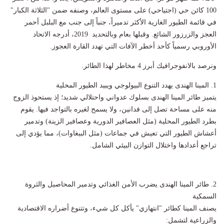
100 كائن حي (اجتياحي) على مستوى العالم، وصنفه ضمن "الثلاثة الكبار"
في قائمة الطيور الغازية الأكثر تدميراً، جنباً إلى جنب مع البلبل أحمر
العجز والزرزور الشائع. وقبلها بعام وبالتحديد 2019، أدرجه الاتحاد
الأوروبي رسمياً كأحد أخطر الآفات التي تهدد القارة العجوز.
ونرصد بالانفوجرافيك أبرز 4 مخاطر لهذا الطائر.
1. المينا الهندى يهدد التنوع البيولوجي ويبيد الطيور المحلية
يتميز طائر المينا الهندى بسلوك عدواني واحتلالي شديد؛ إذ يستحوذ الزوج
منه على مساحة تصل إلى فدانين، ولا يسمح لغيره بالتواجد فيها. يقوم
بطرد الطيور المحلية (مثل العصافير الدورية وعصافير الزينة) وتدمير
أعشاش الطيور التي تعيش في جماعات (مثل الببغاوات)، مما يؤدي إلى
تراجع أعدادها واختلال التوازن البيئي الشامل.
2. طائر المينا الهندى يضرب الأمن الغذائي وتدمير المحاصيل والثروة
السمكية
يصنف المينا كطائر "انتهازي" يأكل كل شيء، وتتنوع أضراره الاقتصادية
والزراعية لتشمل: