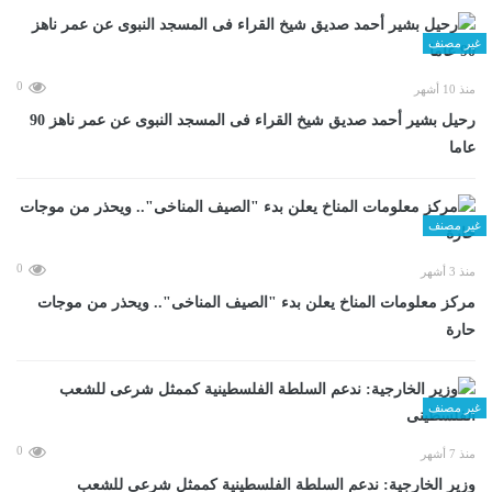
غير مصنف
0
منذ 10 أشهر
رحيل بشير أحمد صديق شيخ القراء فى المسجد النبوى عن عمر ناهز 90
عاما
غير مصنف
0
منذ 3 أشهر
مركز معلومات المناخ يعلن بدء "الصيف المناخى".. ويحذر من موجات
حارة
غير مصنف
0
منذ 7 أشهر
وزير الخارجية: ندعم السلطة الفلسطينية كممثل شرعى للشعب