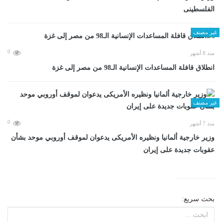
الفلسطينى
غير مصنف
0
منذ 8 أشهر
انطلاق قافلة المساعدات الإنسانية الـ98 من مصر إلى غزة
غير مصنف
0
منذ 7 أشهر
وزير خارجية ألمانيا ونظيره الأمريكى يدعوان لموقف أوروبي موحد بشأن
عقوبات جديدة على إيران
بحث سريع: