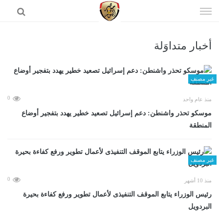
إذهب
الى
المحتوى
أخبار متداوَلة
الرئيسية
غير مصنف
0
منذ عام واحد
موسكو تحذر واشنطن: دعم إسرائيل تصعيد خطير يهدد بتفجير أوضاع
المنطقة
غير مصنف
0
منذ 10 أشهر
رئيس الوزراء يتابع الموقف التنفيذى لأعمال تطوير ورفع كفاءة بحيرة
البردويل