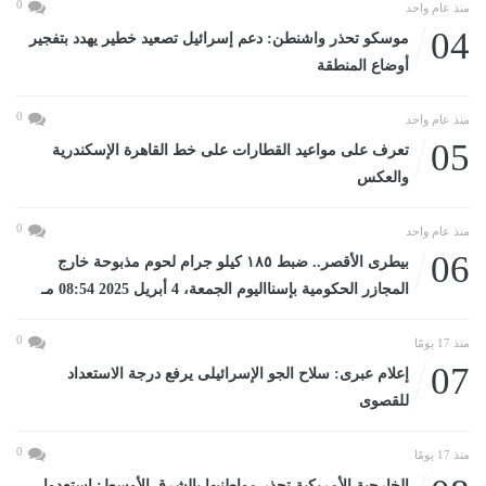
0
منذ عام واحد
04
موسكو تحذر واشنطن: دعم إسرائيل تصعيد خطير يهدد بتفجير
أوضاع المنطقة
0
منذ عام واحد
05
تعرف على مواعيد القطارات على خط القاهرة الإسكندرية
والعكس
0
منذ عام واحد
06
بيطرى الأقصر.. ضبط ١٨٥ كيلو جرام لحوم مذبوحة خارج
المجازر الحكومية بإسنااليوم الجمعة، 4 أبريل 2025 08:54 مـ
0
منذ 17 يومًا
07
إعلام عبرى: سلاح الجو الإسرائيلى يرفع درجة الاستعداد
للقصوى
0
منذ 17 يومًا
الخارجية الأمريكية تحذر مواطنيها بالشرق الأوسط: استعدوا