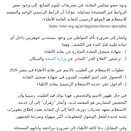
ونوه عضو مجلس النقابة، في تصريحات لليوم السابع، إلى وجود بعض
الروابط غير الصحيحة متداولة، مؤكدا أن الرابط الرسمي الوحيد والمعتمد
للاستعلام هو الموقع الرسمى للنقابة العامة للأطباء،:
https://ems.org.eg/ar/inquiries/doctor-specialist
وأشار إلى ضرورة تأكد المواطن من وجود مستندين جوهريين داخل أي
عيادة طبية قبل البدء في الكشف، وهما:
1. شهادة تسجيل العيادة الصادرة عن نقابة الأطباء.
2. ترخيص "العلاج الحر" الصادر عن
وزارة الصحة
والسكان.
خطوات الاستعلام عن الطبيب بالاسم عبر نقابة الأطباء في مصر 2026
1- الحصول على اسم الطبيب المدون في شهادة تسجيل العيادة.
2- الدخول على خدمة الاستعلام الرسمية بنقابة الأطباء.
في حال ظهور الاسم والتخصص، فهذا يؤكد قيد الطبيب رسميا وأن
التخصص الممارس هو المعتمد لديه، وأشار "زهران" إلى أن خدمة
الاستعلام تشهد تحديثات دورية، لافتا إلى أن النقابة بصدد إطلاق تطويرات
تقنية جديدة لجعل الوصول للمعلومات أكثر سهولة وسرعة للجمهور.
وفي المقابل، دعا كافة الأطباء إلى ضرورة مراجعة بياناتهم المسجلة