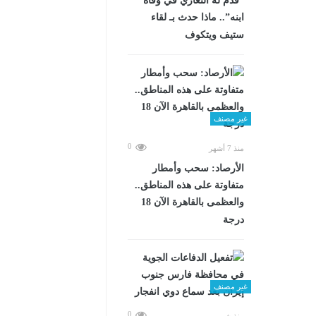
“قدم له التعازي في وفاة
ابنه”.. ماذا حدث بـ لقاء
ستيف ويتكوف
غير مصنف
0
منذ 7 أشهر
الأرصاد: سحب وأمطار
متفاوتة على هذه المناطق..
والعظمى بالقاهرة الآن 18
درجة
غير مصنف
0
منذ شهرين