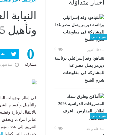
الارشيف
/
غير مصنف
أخبار متداوَلة
النيابة ا
وتأهيل 15 مايو 1 و3 و4 و6.. صور
غير مصنف
0
0
منذ 10 أشهر
إنشر ف
نتنياهو: وفد إسرائيلي برئاسة
مشاركة
منذ شهري
ديرمر يصل مصر غدا
للمشاركة فى مفاوضات
شرم الشيخ
في إطار توجيهات الن
والتأهيل وأقسام الشرط
غير مصنف
عنابر النزلاء، وتحقق 
الفريق إلى عدد منهم 
0
منذ عام واحد
حقوقهم التي كفلها
ال