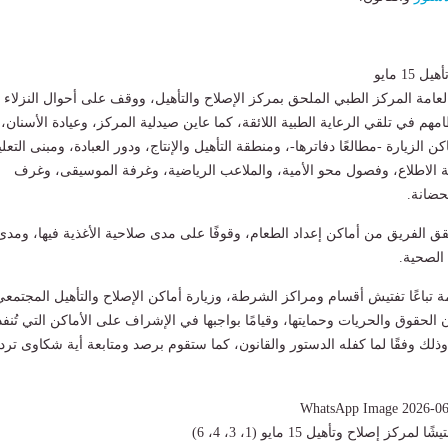
1 مايو
العامة المركز الطبي الملحق بمركز الإصلاح والتأهيل، ووقف على أحوال النزلاء
امهم في تلقي الرعاية الطبية اللائقة، كما عاين صيدلية المركز، وعيادة الأسنان،
الزيارة -مطالعًا دفاترها-، ومنطقة التأهيل والإنتاج، ودور العبادة، ومبنى التعلي
بة الاطلاع، وفصول محو الأمية، والملاعب الرياضية، وغرفة الموسيقى، وغرف
حضانة.
قق الفريق من أماكن إعداد الطعام، وقوفًا على مدى صلاحية الأغذية فيها، ومدى
 الصحية.
ة تباعًا تفتيش أقسام ومراكز الشرطة، وزيارة أماكن الإصلاح والتأهيل المجتمعي
 الحقوق والحريات وحمايتها، وقيامًا بواجبها في الإشراف على الأماكن التي تُنفذ
، وذلك وفقًا لما كفله الدستور والقانون، كما ستقوم برصد ومتابعة أية شكاوى ترد
ركز إصلاح وتأهيل 15 مايو (1، 3، 4، 6)