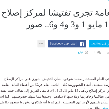
لعامة تجرى تفتيشا لمركز إصلاح
ى Twitter
إنشر فى Facebook
ن
0
تبليغ
ائب العام المستشار محمد شوقي، بشأن التفتيش الدوري على مراكز الإصلاح
ة بمختلف أنحاء الجمهورية؛ كلف النائب العام فريقًا من أعضاء النيابة العامة
بالانتقال لزيارة وتفتيش مركز إصلاح وتأهيل 15 مايو (1، 3، 4، 6)، فانتقل الفريق إلى هناك، حيث تفقد
من نظافتها وجاهزيتها وملاءمتها لأعدادهم، وخلوها مما ينتهك خصوصيتهم، كما اس
بشأن تقييمهم لأوضاعهم المعيشية، فلم يُبدوا أية شكاوى، وقرروا تمتعهم بكامل
دستور
والقانون.