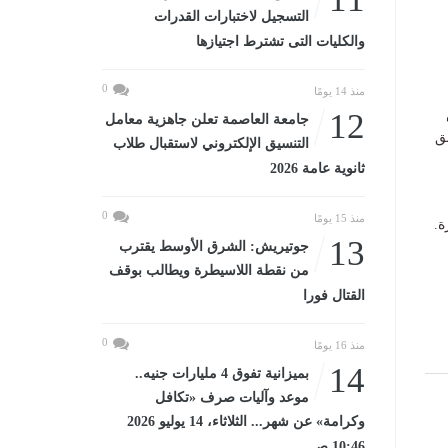
التسجيل لاختبارات القدرات
والكليات التى تشترط اجتيازها
0
منذ 14 يومًا
12
جامعة العاصمة تعلن جاهزية معامل
ق
التنسيق الإلكتروني لاستقبال طلاب
ثانوية عامة 2026
0
منذ 15 يومًا
ة.
13
جوتيريش: الشرق الأوسط يقترب
من نقطة اللاسيطرة ويطالب بوقف
القتال فورا
0
منذ 16 يومًا
14
بميزانية تفوق 4 مليارات جنيه..
موعد وآليات صرف «تكافل
وكرامة» عن شهر... الثلاثاء، 14 يوليو 2026
10:46 صـ