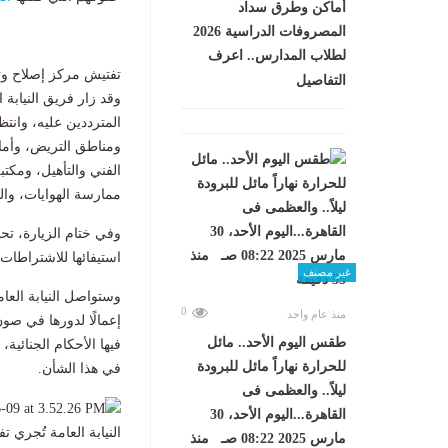
أماكن وطرق سداد
المصروفات الدراسية 2026
لطلاب المدارس.. اعرف
تفتيش مركز إصلاح وتأهيل 5
التفاصيل
وقد زار فريق النيابة 
المترددين عليه، وانتظ
ومناطق التريض، وأماكن 
الفني والتأهيل، ومكت
ممارسة الهوايات، وال
وفي ختام الزيارة، تح
استيفائها للاشتراطات
غير مصنف
وستواصل النيابة العام
0
منذ عام واحد
إعمالًا لدورها في صون
طقس اليوم الأحد.. مائل
فيها الأحكام الجنائية
للحرارة نهاراً مائل للبرودة
في هذا الشأن.
ليلاً.. والعظمى فى
القاهرة...اليوم الأحد، 30
النيابة العامة تُجري تفتيشًا لم
مارس 2025 08:22 صـ منذ