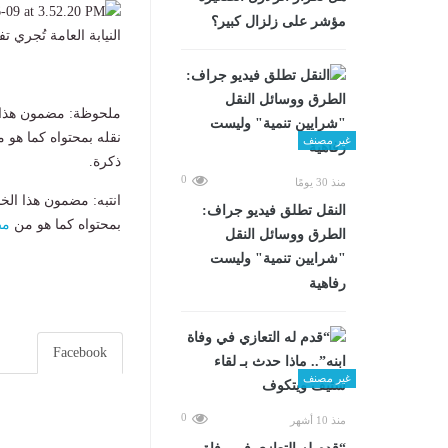
مؤشر على زلزال كبير؟
النيابة العامة تُجري تفتيشًا لم
ملحوظة: مضمون هذا ا
نقله بمحتواه كما هو 
غير مصنف
ذكرة.
0
منذ 30 يومًا
انتبه: مضمون هذا الخ
​النقل تطلق فيديو جراف:
بمحتواه كما هو من
مص
الطرق ووسائل النقل
"شرايين تنمية" وليست
رفاهية
Facebook
غير مصنف
0
منذ 10 أشهر