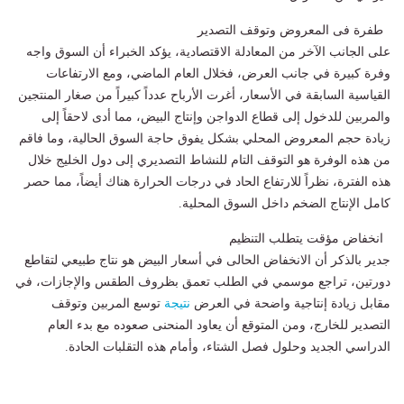
طفرة فى المعروض وتوقف التصدير
على الجانب الآخر من المعادلة الاقتصادية، يؤكد الخبراء أن السوق واجه
وفرة كبيرة في جانب العرض، فخلال العام الماضي، ومع الارتفاعات
القياسية السابقة في الأسعار، أغرت الأرباح عدداً كبيراً من صغار المنتجين
والمربين للدخول إلى قطاع الدواجن وإنتاج البيض، مما أدى لاحقاً إلى
زيادة حجم المعروض المحلي بشكل يفوق حاجة السوق الحالية، وما فاقم
من هذه الوفرة هو التوقف التام للنشاط التصديري إلى دول الخليج خلال
هذه الفترة، نظراً للارتفاع الحاد في درجات الحرارة هناك أيضاً، مما حصر
كامل الإنتاج الضخم داخل السوق المحلية.
انخفاض مؤقت يتطلب التنظيم
جدير بالذكر أن الانخفاض الحالى في أسعار البيض هو نتاج طبيعي لتقاطع
دورتين، تراجع موسمي في الطلب تعمق بظروف الطقس والإجازات، في
مقابل زيادة إنتاجية واضحة في العرض
نتيجة
توسع المربين وتوقف
التصدير للخارج، ومن المتوقع أن يعاود المنحنى صعوده مع بدء العام
الدراسي الجديد وحلول فصل الشتاء، وأمام هذه التقلبات الحادة.