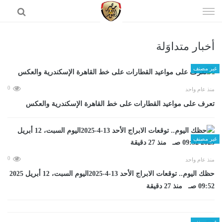
إذهب
الى
المحتوى
أخبار متداوَلة
الرئيسية
غير مصنف
0
منذ عام واحد
تعرف على مواعيد القطارات على خط القاهرة الإسكندرية والعكس
غير مصنف
0
منذ عام واحد
حظك اليوم.. توقعات الابراج الأحد 13-4-2025اليوم السبت، 12 أبريل 2025
09:52 صـ منذ 27 دقيقة
غير مصنف