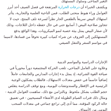
التغير المناخى وسلوك المستهلك
ويكشف الخبراء أن
درجات الحرارة
المرتفعة في فصل الصيف أحد أبرز
العوامل وراء هبوط منحنى الطلب، فمن الناحية العلمية والتجارية، يتأثر
استهلاك البيض سريعاً بالطقس الحار نظراً لسرعة تلف المنتج، حيث لا
تتجاوز صلاحية البيض 3 أسابيع حتى في حال حفظه داخل الثلاجات، وذلك
لأن صفار البيض يمثل بيئة خصبة لنمو الميكروبات، وهذا الواقع يدفع
المستهلكين إلى العزوف عن شراء كميات كبيرة تخوفاً من فسادها، لاسيما
في مواسم السفر والتنقل الصيفي.
الإجازات الدراسية والمواسم الدينية
وعلاوة على العامل المناخي، تلعب الحركة المجتمعية دوراً محورياً في
صياغة القوة الشرائية، إذ يمثل بدء إجازات المدارس والجامعات عاملاً
إضافياً حاسماً في خفض معدلات الاستهلاك، فالطلاب يشكلون الوجبة
الرئيسية في الإفطار والسندوتشات اليومية، ومع توقف الدراسة يتقلص
حجم الطلب بشكل ملحوظ. وبالتزامن مع ذلك، ساهمت العوامل الدينية -
ومثال ذلك فترات الصيام الطويلة لدى الأشقاء المسيحيين - في تعميق
حالة الركود المؤقتة، مما أدى إلى تراجع جماعي في معدلات السحب
اليومي من الأسواق.