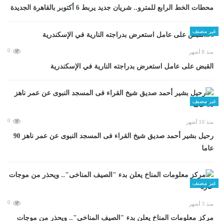
محطات الخط الرابع للمترو.. شريان جديد يربط 6 أكتوبر بالقاهرة الجديدة
غير مصنف
0
منذ 8 أشهر
القبض على عامل استعرض بدراجته النارية في الإسكندرية
غير مصنف
0
منذ 10 أشهر
رحيل بشير أحمد صديق شيخ القراء فى المسجد النبوى عن عمر ناهز 90
عاما
غير مصنف
0
منذ 3 أشهر
مركز معلومات المناخ يعلن بدء "الصيف المناخى".. ويحذر من موجات