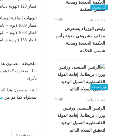
قطار 128 (تهوية ديناميكية): قيام 20:45 مساءً – وصول 23:55 مساءً.
غير مصنف
تنويهات إضافية لمساف
0
منذ عام واحد
قطار 1089 (نوم + ثانية فاخرة): يقوم من القاهرة 08:40 صباحاً (قادم من أسوان للوصول للإسكندرية).
رئيس الوزراء يستعرض
قطار 1088 (نوم + ثانية فاخرة): يقوم من الإسكندرية 19:20 مساءً (متجهاً لأسوان).
موقف مشروعى مدينة رأس
قطار 158 (تهوية ديناميكية): يقوم من الإسكندرية 10:30 صباحاً متجهاً للأقصر.
الحكمة الجديدة ومدينة
شمس الحكمة
ملحوظة: مضمون هذا ا
نقله بمحتواه كما هو 
ذكرة.
غير مصنف
انتبه: مضمون هذا الخ
بمحتواه كما هو من
مص
0
منذ عام واحد
الرئيس السيسى ورئيس
وزراء بريطانىا: إقامة الدولة
الفلسطينية السبيل الوحيد
لتحقيق السلام الدائم