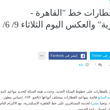
طارات خط "القاهرة -
الإسكندرية" والعكس اليوم الثلاثاء 9/ 6/
ى Twitter
إنشر فى Facebook
ن
0
تبليغ
 بالقطارات على خطوط السكة الحديد، وحددت هيئة السكة الحديد مواعيد ثابتة
م السابع
قائمة بمواعيد القطارات بمختلف أنواعها (تالجو، VIP، إسباني مطور،
، وتحيا
مصر
) لخدمة المسافرين على خط القاهرة الإسكندرية، مع الالتزام التام
ول لضمان راحة الجمهور.