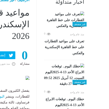
الارشيف
/
غير مصنف
أخبار متداوَلة
مواعيد ق
غير مصنف
2026
0
منذ عام واحد
تعرف على مواعيد القطارات
على خط القاهرة الإسكندرية
0
والعكس
إنشر ف
مشاركة
منذ شهري
غير مصنف
يفضل الكثيرون السفر
0
منذ عام واحد
للقطارات، وينشر
اليو
حظك اليوم.. توقعات الابراج
فرنساوى، ثالثة مكيفة
الأحد 13-4-2025اليوم
بمواعيد القيام والوص