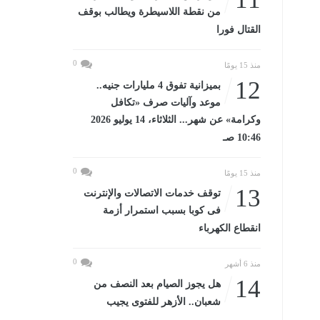
من نقطة اللاسيطرة ويطالب بوقف
القتال فورا
0
منذ 15 يومًا
12
بميزانية تفوق 4 مليارات جنيه..
موعد وآليات صرف «تكافل
وكرامة» عن شهر... الثلاثاء، 14 يوليو 2026
10:46 صـ
0
منذ 15 يومًا
13
توقف خدمات الاتصالات والإنترنت
فى كوبا بسبب استمرار أزمة
انقطاع الكهرباء
0
منذ 6 أشهر
14
هل يجوز الصيام بعد النصف من
شعبان.. الأزهر للفتوى يجيب