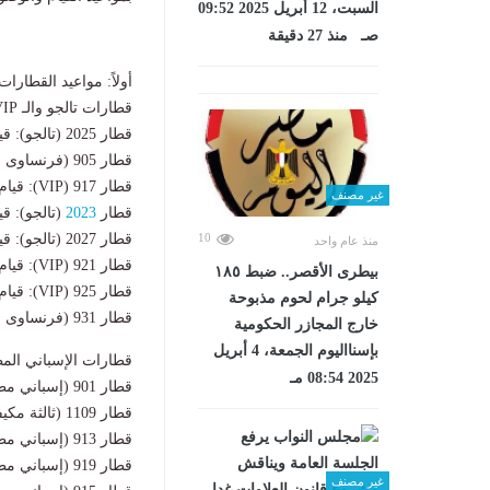
السبت، 12 أبريل 2025 09:52
صـ منذ 27 دقيقة
أولاً: مواعيد القطارا
قطارات تالجو والـ VIP والفرنسي (الفاخرة):
قطار 2025 (تالجو): قيام 08:00 صباحاً – وصول 10:30 صباحاً.
قطار 905 (فرنساوى مطور): قيام 09:00 صباحاً – وصول 11:30 صباحاً (مباشر).
قطار 917 (VIP): قيام 15:00 عصراً – وصول 17:30 مساءً (مباشر).
غير مصنف
قطار
2023
(تالجو): قيام 14:00 ظهراً – وصول 30
10
قطار 2027 (تالجو): قيام 19:00 مساءً – وصول 21:30 مساءً.
منذ عام واحد
قطار 921 (VIP): قيام 18:00 مساءً – وصول 20:35 مساءً.
بيطرى الأقصر.. ضبط ١٨٥
قطار 925 (VIP): قيام 18:15 مساءً – وصول 21:40 مساءً.
كيلو جرام لحوم مذبوحة
قطار 931 (فرنساوى مطور): قيام 20:15 مساءً – وصول 23:35 مساءً.
خارج المجازر الحكومية
بإسنااليوم الجمعة، 4 أبريل
قطارات الإسباني المطو
2025 08:54 مـ
قطار 901 (إسباني مطور): قيام 08:10 صباحاً – وصول 11:15 صباحاً.
قطار 1109 (ثالثة مكيفة): قيام 08:35 صباحاً – وصول 12:10 ظهراً.
قطار 913 (إسباني مطور): قيام 12:00 ظهراً – وصول 14:50 عصراً.
قطار 919 (إسباني مطور): قيام 14:25 عصراً – وصول 18:05 مساءً.
غير مصنف