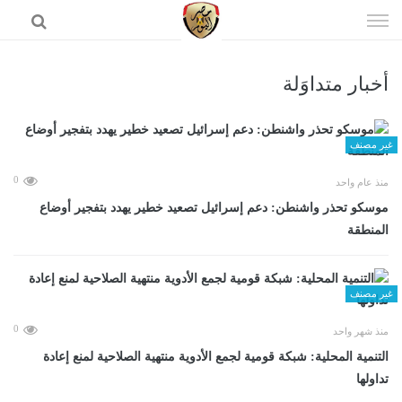
إذهب
الى
المحتوى
أخبار متداوَلة
الرئيسية
غير مصنف
0
منذ عام واحد
موسكو تحذر واشنطن: دعم إسرائيل تصعيد خطير يهدد بتفجير أوضاع
المنطقة
غير مصنف
0
منذ شهر واحد
التنمية المحلية: شبكة قومية لجمع الأدوية منتهية الصلاحية لمنع إعادة
تداولها