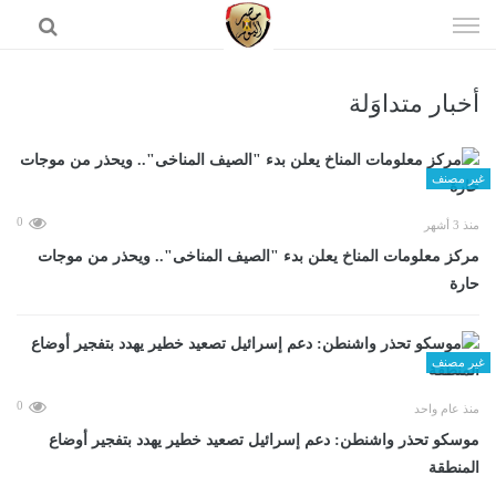
إذهب
الى
المحتوى
أخبار متداوَلة
الرئيسية
غير مصنف
0
منذ 3 أشهر
مركز معلومات المناخ يعلن بدء "الصيف المناخى".. ويحذر من موجات
حارة
غير مصنف
0
منذ عام واحد
موسكو تحذر واشنطن: دعم إسرائيل تصعيد خطير يهدد بتفجير أوضاع
المنطقة