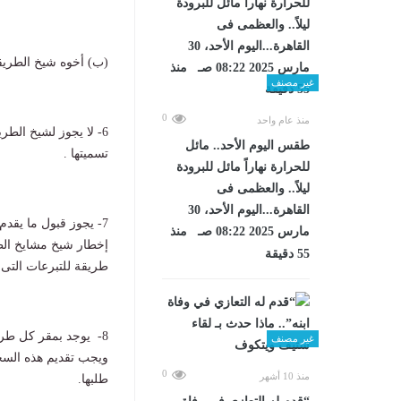
(ب) أخوه شيخ الطريق
غير مصنف
0
منذ عام واحد
6- لا يجوز لشيخ الط
طقس اليوم الأحد.. مائل
تسميتها .
للحرارة نهاراً مائل للبرودة
ليلاً.. والعظمى فى
القاهرة...اليوم الأحد، 30
7- يجوز قبول ما يقد
مارس 2025 08:22 صـ منذ
إخطار شيخ مشايخ الطر
55 دقيقة
طريقة للتبرعات التى تق
8- يوجد بمقر كل طري
غير مصنف
ويجب تقديم هذه السج
0
منذ 10 أشهر
طلبها.