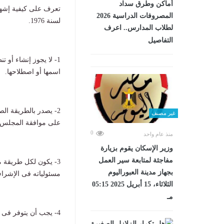
أماكن وطرق سداد
المصروفات الدراسية 2026
لسنة 1976.
لطلاب المدارس.. اعرف
التفاصيل
1- لا يجوز إنشاء أو
اسمها أو اصطلاحها.
2- يصدر بالطريقة الصوفية الجديدة قرار من
غير مصنف
على موافقة المجلس ا
0
منذ عام واحد
وزير الإسكان يقوم بزيارة
مفاجئة لمتابعة سير العمل
3- يكون لكل طريقة 
بجهاز مدينة العبوراليوم
مسئولياته فى الإشرا
الثلاثاء، 15 أبريل 2025 05:15
مـ
4- يجب أن يتوفر فى من يعين شيخا لطريقة من الطرق الصوفية الشروط الآتية :-