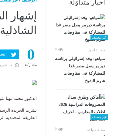
الارشيف
/
غير مصنف
أخبار متداوَلة
إشهار ال
الشاذلية 
غير مصنف
0
0
منذ 10 أشهر
إنشر ف
نتنياهو: وفد إسرائيلي برئاسة
مشاركة
منذ شهري
ديرمر يصل مصر غدا
للمشاركة فى مفاوضات
شرم الشيخ
الدكتور محمد مهنا شي
نشرت الجريدة الرسمي
غير مصنف
الطريقة المحمدية الزر
0
منذ عام واحد