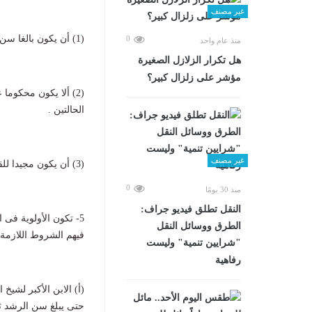
غير مصنف
(1) أن يكون بالغا سن الرشد متمتعا بحقوقه المدنية والسياسية كاملة.
0
منذ عام واحد
هل تكرار الزلازل الصغيرة
مؤشر على زلزال كبير؟
(2) ألا يكون محكوما
الحالتين .
غير مصنف
(3) أن يكون مجيدا للقراءة والكتابة وملما بمبادىء الشريعة الإسلامية.
0
منذ 30 يومًا
​النقل تطلق فيديو جراف:
5- تكون الأولوية ف
الطرق ووسائل النقل
فيهم الشروط اللازمة ع
"شرايين تنمية" وليست
رفاهية
(أ) الابن الأكبر لشيخ
حتى يبلغ سن الرشد ثم 