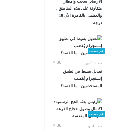
الأرصاد: سحب وأمطار
متفاوتة على هذه المناطق..
والعظمى بالقاهرة الآن 18
درجة
غير مصنف
0
منذ 10 أشهر
تعديل بسيط في تطبيق
إنستجرام يُغضب
المستخدمين.. ما القصة؟
غير مصنف
0
منذ 3 أشهر