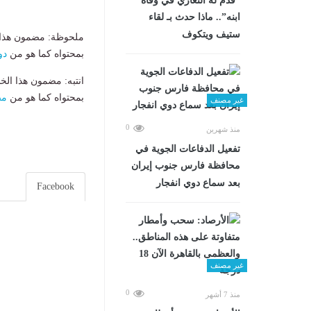
“قدم له التعازي في وفاة
ابنه”.. ماذا حدث بـ لقاء
ستيف ويتكوف
ملحوظة: مضمون هذا ا
بمحتواه كما هو من
دو
انتبه: مضمون هذا الخ
بمحتواه كما هو من
مص
غير مصنف
0
منذ شهرين
تفعيل الدفاعات الجوية في
محافظة فارس جنوب إيران
بعد سماع دوي انفجار
Facebook
غير مصنف
0
منذ 7 أشهر