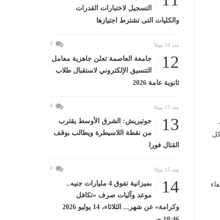
التسجيل لاختبارات القدرات
والكليات التى تشترط اجتيازها
0
منذ 14 يومًا
12
جامعة العاصمة تعلن جاهزية معامل
التنسيق الإلكتروني لاستقبال طلاب
ثانوية عامة 2026
0
منذ 15 يومًا
13
جوتيريش: الشرق الأوسط يقترب
من نقطة اللاسيطرة ويطالب بوقف
كل
القتال فورا
0
منذ 15 يومًا
14
بميزانية تفوق 4 مليارات جنيه..
فاء
موعد وآليات صرف «تكافل
وكرامة» عن شهر... الثلاثاء، 14 يوليو 2026
10:46 صـ