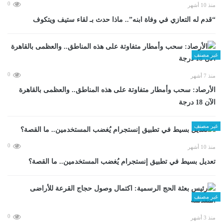
0
منذ 10 أشهر
“قدم له التعازي في وفاة ابنه”.. ماذا حدث بـ لقاء ستيف ويتكوف
غير مصنف
0
منذ 7 أشهر
الأرصاد: سحب وأمطار متفاوتة على هذه المناطق.. والعظمى بالقاهرة
الآن 18 درجة
غير مصنف
0
منذ 10 أشهر
تعديل بسيط في تطبيق إنستجرام يُغضب المستخدمين.. ما القصة؟
غير مصنف
0
منذ 3 أشهر