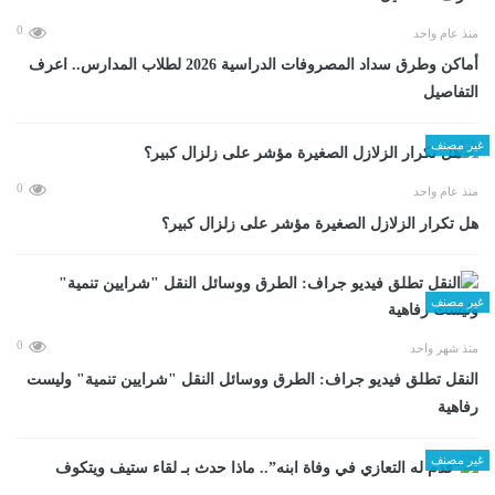
0
منذ عام واحد
أماكن وطرق سداد المصروفات الدراسية 2026 لطلاب المدارس.. اعرف
التفاصيل
غير مصنف
0
منذ عام واحد
هل تكرار الزلازل الصغيرة مؤشر على زلزال كبير؟
غير مصنف
0
منذ شهر واحد
​النقل تطلق فيديو جراف: الطرق ووسائل النقل "شرايين تنمية" وليست
رفاهية
غير مصنف