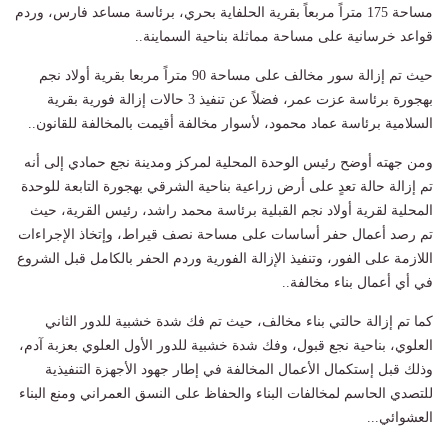
مساحة 175 متراً مربعاً بقرية الحلفاية بحري، برئاسة مساعد فارس، وردم
قواعد خرسانية على مساحة مماثلة بناحية السماينة..
حيث تم إزالة سور مخالف على مساحة 90 متراً مربعا بقرية أولاد نجم
بهجورة برئاسة عزت عمر، فضلاً عن تنفيذ 3 حالات إزالة فورية بقرية
السلامية برئاسة عماد محمود، لأسوار مخالفة أقيمت بالمخالفة للقانون..
ومن جهته أوضح رئيس الوحدة المحلية لمركز ومدينة نجع حمادي إلى أنه
تم إزالة حالة تعدٍ على أرض زراعية بناحية الشرقي بهجورة التابعة للوحدة
المحلية لقرية أولاد نجم القبلية برئاسة محمد راشد، رئيس القرية، حيث
تم رصد أعمال حفر أساسات على مساحة نصف قيراط، وإتخاذ الإجراءات
اللازمة على الفور، وتنفيذ الإزالة الفورية وردم الحفر بالكامل قبل الشروع
في أي أعمال بناء مخالفة..
كما تم إزالة حالتي بناء مخالف، حيث تم فك شدة خشبية للدور الثاني
العلوي، بناحية نجع قبول، وفك شدة خشبية للدور الأول العلوي بعزبة آدم،
وذلك قبل إستكمال الأعمال المخالفة في إطار جهود الأجهزة التنفيذية
للتصدي الحاسم لمخالفات البناء والحفاظ على النسق العمراني ومنع البناء
العشوائي...