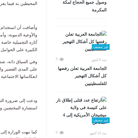
وصول جميع الحجاج لمكة
المحيطين به فيما يعر
المكرمة
وأضافت أن استخدام م
والأوعية الدموية، وأ
آثاره التجميلية خاصة
غير مصنف
الكبيرة على الحوامل و
0
منذ 6 أشهر
وفي السياق ذاته، شد
الجامعة العربية تعلن رفضها
على المدى القصير وال
كل أشكال التهجير
انعكاساتها الاجتماعي
للفلسطينيين
ودعت إلى ضرورة التدخ
استشارة المختصين وتق
غير مصنف
كما نبهت الوزارة إلى
0
منذ 10 أشهر