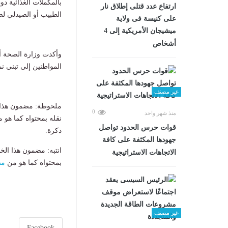
بالمكملات الغذائية د
ارتفاع عدد قتلى إطلاق نار
الطبيب أو الصيدلي لض
على كنيسة فى ولاية
ميشيجان الأمريكية إلى 4
أشخاص
وأكدت وزارة الصحة أ
المواطنين إلى تبني
غير مصنف
ملحوظة: مضمون هذا ا
0
منذ شهر واحد
نقله بمحتواه كما هو 
قوات حرس الحدود تواصل
ذكرة.
جهودها المكثفة على كافة
انتبه: مضمون هذا الخ
الاتجاهات الاستراتيجية
بمحتواه كما هو من
مص
غير مصنف
Facebook