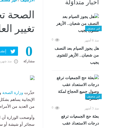
الارشيف
/
غير مصنف
أخبار متداوَلة
الصحة تح
تغيير الع
غير مصنف
0
منذ 6 أشهر
0
هل يجوز الصيام بعد النصف
إنشر ف
من شعبان.. الأزهر للفتوى
مشاركة
منذ شهري
يجيب
حذّرت
وزارة الصحة
وا
غير مصنف
الإيجابية يساهم بشكل
من العديد من الأمرا
0
منذ 3 أشهر
بعثة حج الجمعيات ترفع
وأوضحت الوزارة أن ال
درجات الاستعداد عقب
سجائر أو شيشة أو سج