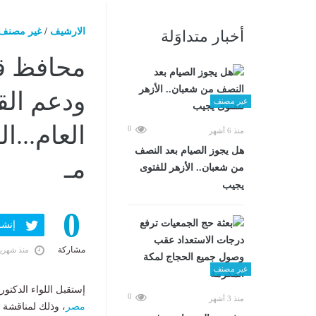
الارشيف
/
غير مصنف
أخبار متداوَلة
محافظ قن
ودعم الق
غير مصنف
0
منذ 6 أشهر
هل يجوز الصيام بعد النصف
مـ
من شعبان.. الأزهر للفتوى
يجيب
0
إنشر ف
مشاركة
منذ شهري
غير مصنف
إستقبل اللواء الدكتور
0
منذ 3 أشهر
مصر
، وذلك لمناقشة س