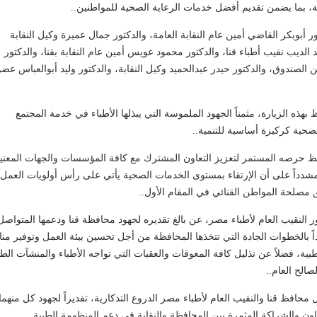
، بما يضمن تقديم أفضل خدمات الرعاية الصحية للمواطنين..
 أبوبكر القاضي أمين عام النقابة العامة، والدكتور جمال عميرة وكيل النقابة
 الديب نقيب أطباء قنا، والدكتور محمود عويس أمين عام النقابة بقنا، والدكتور
الصندوق، والدكتور حيدر عبدالحميد وكيل النقابة، والدكتور وليد أبوالعباس عضو
هذه الزيارة، مثمناً الجهود الملموسة التي يبذلها الأطباء في خدمة المجتمع
لصحية كركيزة أساسية للتنمية..
فظ حرصه المستمر لتعزيز التعاون المشترك مع كافة المؤسسات والجهات المعني
شدداً على أن الإرتقاء بمستوى الخدمات الصحية يأتي على رأس أولويات العمل
 مصلحة المواطن القنائي في المقام الأول..
 النقيب العام لأطباء مصر، عن بالغ تقديره لجهود محافظة قنا ودعمها المتواصل
 بالخطوات الجادة التي تتخذها المحافظة من أجل تحسين بيئة العمل وتوفير منا
بية، فضلاً عن تذليل كافة المعوقات والعقبات التي تواجه الأطباء والمنشآت الطب
صالح العام..
دل محافظ قنا والنقيب العام لأطباء مصر الدروع التذكارية، تقديراً لجهود كل منهما
اون والشراكة المثمرة بين المحافظة والنقابة في دعم المنظومة الطبية...