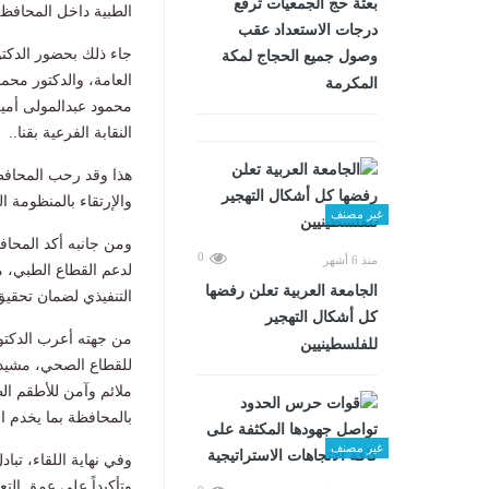
بعثة حج الجمعيات ترفع
الطبية داخل المحافظة
درجات الاستعداد عقب
جاء ذلك بحضور الدكتور
وصول جميع الحجاج لمكة
العامة، والدكتور محمد
المكرمة
محمود عبدالمولى أمين 
النقابة الفرعية بقنا..
هذا وقد رحب المحافظ ب
والإرتقاء بالمنظومة ا
غير مصنف
ومن جانبه أكد المحا
0
منذ 6 أشهر
لدعم القطاع الطبي، م
الجامعة العربية تعلن رفضها
التنفيذي لضمان تحقيق
كل أشكال التهجير
من جهته أعرب الدكتور
للفلسطينيين
للقطاع الصحي، مشيداً
ملائم وآمن للأطقم الط
بالمحافظة بما يخدم ال
غير مصنف
وفي نهاية اللقاء، تبا
وتأكيداً على عمق التع