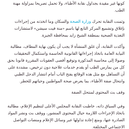
كونها غير مقيدة بجداول نقابة الأطباء، ولا تحمل تصريحا بمزاولة مهنة
الطب.
وثمنت النقابة تحرك
وزارة الصحة
والسكان وما اتخذته من إجراءات
بإغلاق وتشميع المركز التابع لها باسم «منة فيت سيشن» لاستشارات
التغذية الصحية بمنطقة الشيخ زايد بمحافظة الجيزة.
وأكدت النقابة، أن غلق المنشأة لا يجب أن يكون نهاية المطاف، مطالبة
النيابة العامة باتخاذ إجراءاتها القانونية الحاسمة واستكمال التحقيقات
وصولا إلى محاسبة المذكورة وتوقيع أقصى العقوبات المقررة قانونا بحق
كل من يمارس الطب أو يقدم خدمات علاجية دون ترخيص، مشددة على
أن التساهل مع مثل هذه الوقائع يفتح الباب أمام انتشار الدجل الطبي
وانتحال صفة الأطباء، بما يعرض صحة المواطنين وحياتهم للخطر.
وقف بث المحتوى لمنتحل الصفة
وفي السياق ذاته، خاطبت النقابة المجلس الأعلى لتنظيم الإعلام، مطالبة
باتخاذ الإجراءات اللازمة حيال المحتوى المنشور، ووقف بث ونشر المواد
الصادرة عنها، ومنع إعادة تداولها عبر وسائل الإعلام ومنصات التواصل
الاجتماعي المختلفة.