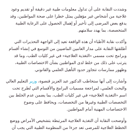
وشددت النقابة على أن تداول معلومات طبية غير دقيقة أو تقديم وعود
علاجية من أشخاص غير مؤهلين يمثل خطرا على صحة المواطنين، وقد
يدفع بعض المرضى إلى تأخير أو إهمال الحصول على الرعاية الطبية
المتخصصة، بما يهدد سلامتهم.
وأكدت نقابة الأطباء أن هذه الواقعة تعيد إلى الواجهة التحذيرات التي
أطلقتها النقابة على مدار العامين الماضيين من التوسع في إنشاء أقسام
وبرامج تحت مسمى «التغذية العلاجية» في غير كليات الطب، وما قد
يترتب على ذلك من خلط لدى المواطنين بشأن الاختصاصات الطبية،
وظهور ممارسات تتجاوز حدود التأهيل العلمي والقانوني.
وأشارت إلى أنها ستخاطب الدكتور عبد العزيز قنصوة،
وزير
التعليم العالي
والبحث العلمي، لمراجعة مسميات البرامج والأقسام التي تُطرح تحت
اسم «التغذية العلاجية» في غير كليات الطب، بما يضمن عدم الخلط بين
التخصصات الطبية وغيرها من التخصصات، ويحافظ على وضوح
الاختصاصات المهنية أمام المواطنين.
وأوضحت النقابة أن التغذية العلاجية المرتبطة بتشخيص الأمراض ووضع
الخطط العلاجية للمرضى تعد جزءا من المنظومة الطبية التي يجب أن