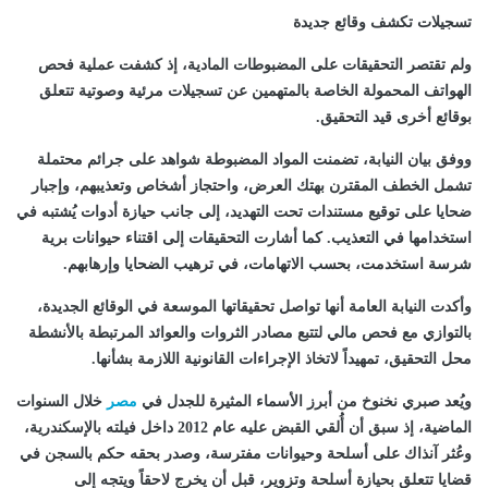
تسجيلات تكشف وقائع جديدة
ولم تقتصر التحقيقات على المضبوطات المادية، إذ كشفت عملية فحص
الهواتف المحمولة الخاصة بالمتهمين عن تسجيلات مرئية وصوتية تتعلق
بوقائع أخرى قيد التحقيق.
ووفق بيان النيابة، تضمنت المواد المضبوطة شواهد على جرائم محتملة
تشمل الخطف المقترن بهتك العرض، واحتجاز أشخاص وتعذيبهم، وإجبار
ضحايا على توقيع مستندات تحت التهديد، إلى جانب حيازة أدوات يُشتبه في
استخدامها في التعذيب. كما أشارت التحقيقات إلى اقتناء حيوانات برية
شرسة استخدمت، بحسب الاتهامات، في ترهيب الضحايا وإرهابهم.
وأكدت النيابة العامة أنها تواصل تحقيقاتها الموسعة في الوقائع الجديدة،
بالتوازي مع فحص مالي لتتبع مصادر الثروات والعوائد المرتبطة بالأنشطة
محل التحقيق، تمهيداً لاتخاذ الإجراءات القانونية اللازمة بشأنها.
ويُعد صبري نخنوخ من أبرز الأسماء المثيرة للجدل في
مصر
خلال السنوات
الماضية، إذ سبق أن أُلقي القبض عليه عام 2012 داخل فيلته بالإسكندرية،
وعُثر آنذاك على أسلحة وحيوانات مفترسة، وصدر بحقه حكم بالسجن في
قضايا تتعلق بحيازة أسلحة وتزوير، قبل أن يخرج لاحقاً ويتجه إلى