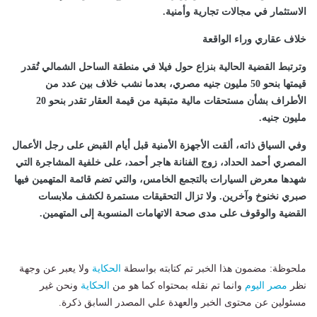
الاستثمار في مجالات تجارية وأمنية.
خلاف عقاري وراء الواقعة
وترتبط القضية الحالية بنزاع حول فيلا في منطقة الساحل الشمالي تُقدر
قيمتها بنحو 50 مليون جنيه مصري، بعدما نشب خلاف بين عدد من
الأطراف بشأن مستحقات مالية متبقية من قيمة العقار تقدر بنحو 20
مليون جنيه.
وفي السياق ذاته، ألقت الأجهزة الأمنية قبل أيام القبض على رجل الأعمال
المصري أحمد الحداد، زوج الفنانة هاجر أحمد، على خلفية المشاجرة التي
شهدها معرض السيارات بالتجمع الخامس، والتي تضم قائمة المتهمين فيها
صبري نخنوخ وآخرين. ولا تزال التحقيقات مستمرة لكشف ملابسات
القضية والوقوف على مدى صحة الاتهامات المنسوبة إلى المتهمين.
ملحوظة: مضمون هذا الخبر تم كتابته بواسطة
الحكاية
ولا يعبر عن وجهة
نظر
مصر اليوم
وانما تم نقله بمحتواه كما هو من
الحكاية
ونحن غير
مسئولين عن محتوى الخبر والعهدة علي المصدر السابق ذكرة.