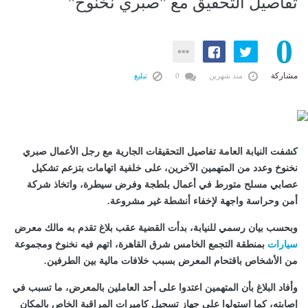
تفاصيل التحقيق مع "صبري نخنوخ"
0
مشاركة
منذ شهرين
0
تبليغ
كشفت النيابة العامة تفاصيل التحقيقات الجارية مع رجل الأعمال صبري
نخنوخ وعدد من المتهمين الآخرين، على خلفية اتهامات بتزعم تشكيل
عصابي مسلح متورط في أعمال بلطجة وفرض سيطرة، واتخاذ شركة
أمن وحراسة واجهة لإخفاء أنشطة غير مشروعة.
وبحسب بيان رسمي للنيابة، بدأت القضية عقب بلاغ تقدم به مالك معرض
سيارات
بمنطقة التجمع الخامس شرق القاهرة، اتهم فيه نخنوخ ومجموعة
من الأشخاص باقتحام المعرض بسبب خلافات مالية بين الطرفين.
وأفاد البلاغ بأن المتهمين اعتدوا على أحد العاملين بالمعرض، ما تسبب في
إصابته، كما استولوا على جهاز تسجيل كاميرات المراقبة الخاص بالمكان