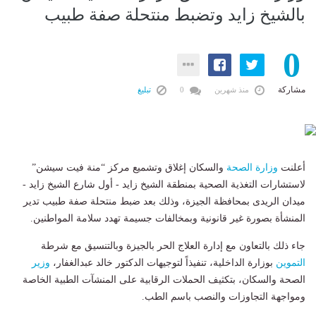
بالشيخ زايد وتضبط منتحلة صفة طبيب
0
مشاركة
منذ شهرين
0
تبليغ
أعلنت
وزارة الصحة
والسكان إغلاق وتشميع مركز “منة فيت سيشن”
لاستشارات التغذية الصحية بمنطقة الشيخ زايد - أول شارع الشيخ زايد -
ميدان الريدى بمحافظة الجيزة، وذلك بعد ضبط منتحلة صفة طبيب تدير
المنشأة بصورة غير قانونية وبمخالفات جسيمة تهدد سلامة المواطنين.
التموين
بوزارة الداخلية، تنفيذاً لتوجيهات الدكتور خالد عبدالغفار،
وزير
الصحة والسكان، بتكثيف الحملات الرقابية على المنشآت الطبية الخاصة
ومواجهة التجاوزات والنصب باسم الطب.