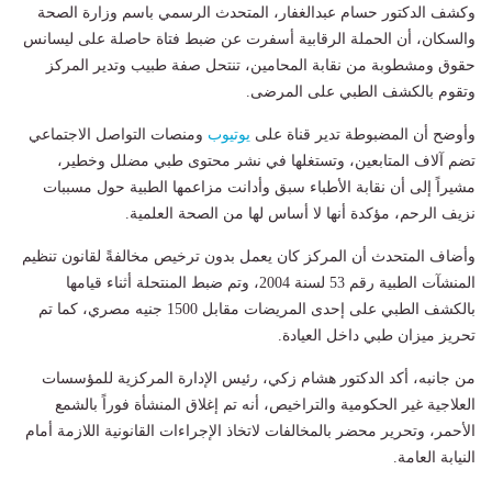
وكشف الدكتور حسام عبدالغفار، المتحدث الرسمي باسم وزارة الصحة
والسكان، أن الحملة الرقابية أسفرت عن ضبط فتاة حاصلة على ليسانس
حقوق ومشطوبة من نقابة المحامين، تنتحل صفة طبيب وتدير المركز
وتقوم بالكشف الطبي على المرضى.
وأوضح أن المضبوطة تدير قناة على
يوتيوب
ومنصات التواصل الاجتماعي
تضم آلاف المتابعين، وتستغلها في نشر محتوى طبي مضلل وخطير،
مشيراً إلى أن نقابة الأطباء سبق وأدانت مزاعمها الطبية حول مسببات
نزيف الرحم، مؤكدة أنها لا أساس لها من الصحة العلمية.
وأضاف المتحدث أن المركز كان يعمل بدون ترخيص مخالفةً لقانون تنظيم
المنشآت الطبية رقم 53 لسنة 2004، وتم ضبط المنتحلة أثناء قيامها
بالكشف الطبي على إحدى المريضات مقابل 1500 جنيه مصري، كما تم
تحريز ميزان طبي داخل العيادة.
من جانبه، أكد الدكتور هشام زكي، رئيس الإدارة المركزية للمؤسسات
العلاجية غير الحكومية والتراخيص، أنه تم إغلاق المنشأة فوراً بالشمع
الأحمر، وتحرير محضر بالمخالفات لاتخاذ الإجراءات القانونية اللازمة أمام
النيابة العامة.