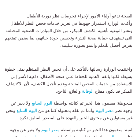
الصحة تدعو أولياء الأمور لإجراء فحوصات نظر دورية للأطفال
وأكدت الوزارة استمرار جهودها في تعزيز خدمات فحص النظر للأطفال
ونشر التوعية بأهمية الكشف المبكر، من خلال المبادرات الصحية المختلفة
التي تستهدف حماية صحة النشء وتحسين جودة حياتهم، بما يضمن تمتعهم
بفرص أفضل للتعلم والنمو بصورة سليمة.
واختتمت الوزارة رسالتها بالتأكيد على أن فحص النظر المنتظم يمثل خطوة
بسيطة لكنها بالغة الأهمية للحفاظ على صحة الأطفال، داعية الأسر إلى
الاستفادة من خدمات الفحص المتاحة وعدم تأجيل الكشف، لأن الاكتشاف
المبكر قد يكون مفتاح
الوقاية
والعلاج الناجح.
ملحوظة: مضمون هذا الخبر تم كتابته بواسطة
اليوم السابع
ولا يعبر عن
وجهة نظر
مصر اليوم
وانما تم نقله بمحتواه كما هو من
اليوم السابع
ونحن
غير مسئولين عن محتوى الخبر والعهدة علي المصدر السابق ذكرة.
انتبه: مضمون هذا الخبر تم كتابته بواسطة
مصر اليوم
ولا يعبر عن وجهة