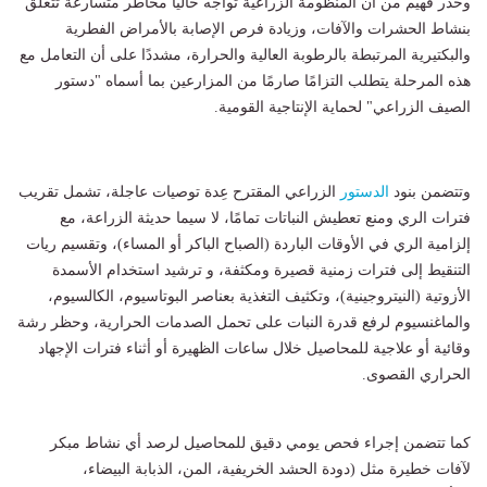
وحذر فهيم من أن المنظومة الزراعية تواجه حاليًا مخاطر متسارعة تتعلق
بنشاط الحشرات والآفات، وزيادة فرص الإصابة بالأمراض الفطرية
والبكتيرية المرتبطة بالرطوبة العالية والحرارة، مشددًا على أن التعامل مع
هذه المرحلة يتطلب التزامًا صارمًا من المزارعين بما أسماه "دستور
الصيف الزراعي" لحماية الإنتاجية القومية.
وتتضمن بنود
الدستور
الزراعي المقترح عِدة توصيات عاجلة، تشمل تقريب
فترات الري ومنع تعطيش النباتات تمامًا، لا سيما حديثة الزراعة، مع
إلزامية الري في الأوقات الباردة (الصباح الباكر أو المساء)، وتقسيم ريات
التنقيط إلى فترات زمنية قصيرة ومكثفة، و ترشيد استخدام الأسمدة
الأزوتية (النيتروجينية)، وتكثيف التغذية بعناصر البوتاسيوم، الكالسيوم،
والماغنسيوم لرفع قدرة النبات على تحمل الصدمات الحرارية، وحظر رشة
وقائية أو علاجية للمحاصيل خلال ساعات الظهيرة أو أثناء فترات الإجهاد
الحراري القصوى.
كما تتضمن إجراء فحص يومي دقيق للمحاصيل لرصد أي نشاط مبكر
لآفات خطيرة مثل (دودة الحشد الخريفية، المن، الذبابة البيضاء،