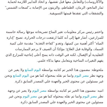
والأكاروسات) والتعامل معها قبل تفشيها، و اتخاذ التدابير اللازمة لحماية
ثمار المانجو، الرمان، الطماطم، والزيتون من الإصابة بـ"لسعات الشمس"
والتشققات التي تفقدها قيمتها التسويقية.
واختتم رئيس مركز معلومات تغير المناخ تصريحاته موجهًا رسالة حاسمة
للمزارعين، أشار فيها إلى أنه كلما ارتفعت درجات الحرارة، تصبح "إدارة
المياه" أكثر أهمية من كميتها، وتغدو "كفاءة التغذية" مقدمة على كمية
السماد، والوقاية قبل العلاج؛ مؤكدًا أن الصيف لا يرحم الممارسات
التقليدية أو الإهمال، لكنه في الوقت ذاته يمنح أعلى إنتاجية للمزارع الذي
يفهم التغيرات المناخية ويتعامل معها بذكاء علمي.
ملحوظة: مضمون هذا الخبر تم كتابته بواسطة
اليوم السابع
ولا يعبر عن
وجهة نظر
مصر اليوم
وانما تم نقله بمحتواه كما هو من
اليوم السابع
ونحن
غير مسئولين عن محتوى الخبر والعهدة علي المصدر السابق ذكرة.
انتبه: مضمون هذا الخبر تم كتابته بواسطة
مصر اليوم
ولا يعبر عن وجهة
نظر
مصر اليوم
وانما تم نقله بمحتواه كما هو من
مصر اليوم
ونحن غير
مسئولين عن محتوى الخبر والعهدة علي المصدر السابق ذكرة.