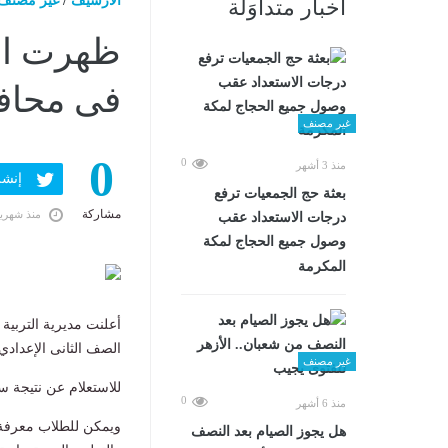
الارشيف
/
غير مصنف
أخبار متداوَلة
فى محافظ
غير مصنف
0
0
منذ 3 أشهر
إنشر ف
بعثة حج الجمعيات ترفع
مشاركة
منذ شهري
درجات الاستعداد عقب
وصول جميع الحجاج لمكة
المكرمة
أعلنت مديرية التربية و
الصف الثانى الإعدادي) لل
غير مصنف
للاستعلام عن نتيجة سنوات النقل 2026 ف
0
منذ 6 أشهر
ويمكن للطلاب معرفة د
هل يجوز الصيام بعد النصف