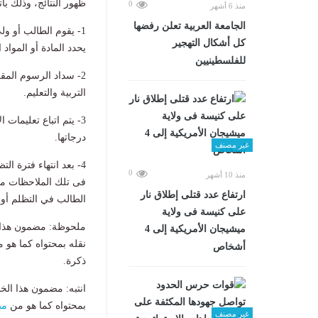
ظهور النتائج، وذلك باتب
0
منذ 6 أشهر
الجامعة العربية تعلن رفضها
1- يقوم الطالب أو ول
كل أشكال التهجير
يحدد المادة أو المواد
للفلسطينيين
2- سداد الرسوم المقر
التربية والتعليم.
3- يتم اتباع تعليمات
درجاتها.
غير مصنف
4- بعد انتهاء فترة ا
0
منذ 10 أشهر
فى تلك الملاحظات من
ارتفاع عدد قتلى إطلاق نار
الطالب في التظلم أو 
على كنيسة فى ولاية
ملحوظة: مضمون هذا ا
ميشيجان الأمريكية إلى 4
نقله بمحتواه كما هو 
أشخاص
ذكرة.
انتبه: مضمون هذا الخ
بمحتواه كما هو من
مص
غير مصنف