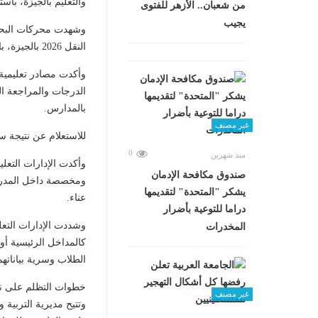
والتعليم بالجيزة، باس
من شعبان.. الأزهر للفتوى
يجيب
وشهدت محركات البحث 
النقل 2026 بالجيزة، بالتزامن مع ترقب الطلاب وأولياء الأمور موعد إعلانها رسميًا.
وأكدت مصادر تعليمية 
الدرجات والمراجعة النه
بالمدارس.
غير مصنف
للاستعلام عن نتيجة سنوات النقل 2026 ف
0
منذ شهرين
وأكدت الإدارات التعل
صندوق مكافحة الإدمان
ومخصصة داخل المدرسة،
يشكر "المتحدة" لتقديمها
عناء.
دراما للتوعية بأضرار
وشددت الإدارات التع
المخدرات
كالمداخل الرئيسية أو
الطلاب وسرية بياناتهم 
خطوات التظلم على نتيج
غير مصنف
وتتيح مديرية التربية 