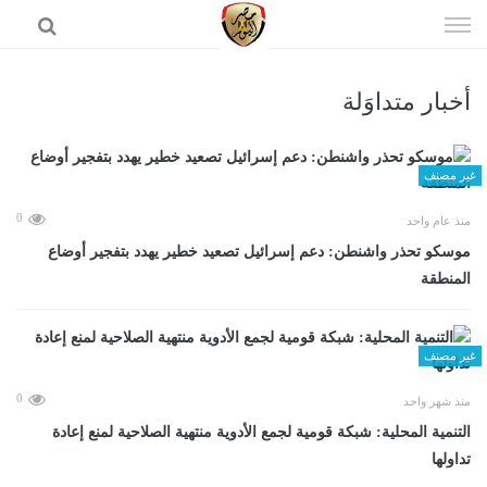
إذهب
الى
المحتوى
أخبار متداوَلة
الرئيسية
غير مصنف
0
منذ عام واحد
موسكو تحذر واشنطن: دعم إسرائيل تصعيد خطير يهدد بتفجير أوضاع
المنطقة
غير مصنف
0
منذ شهر واحد
التنمية المحلية: شبكة قومية لجمع الأدوية منتهية الصلاحية لمنع إعادة
تداولها