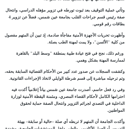
وتأتي عملية التوقيف بعد ثبوت تورطه في تزوير مؤهله الدراسي، وانتحال
صفة رئيس قسم جراحات القلب بجامعة عين شمس، فضلاً عن تزوير 4
بطاقات رقم قومي.
وأظهرت تحريات الأجهزة الأمنية مفاجأة صادمة، إذ تبين أن المتهم مفصول
من كلية "الألسن"، ولا يمت لمهنة الطب بصلة.
ورغم ذلك، نجح في فتح عيادة طبية بمنطقة "وسط البلد" بالقاهرة
لممارسة المهنة بشكل وهمي.
وكشفت السجلات عن صدور عدد كبير من الأحكام القضائية السابقة بحقه،
وتم ترحيله مباشرة إلى قسم شرطة الوايلي لاتخاذ الإجراءات القانونية.
وفي رد فعل حاسم، أصدرت جامعة عين شمس بياناً إعلامياً أكدت فيه
احترامها الكامل لأحكام القضاء المصري، ومثمنة اليقظة الأمنية لوزارة
الداخلية في التصدي لجرائم التزوير وانتحال الصفة حماية لحقوق
المواطنين.
وأكدت الجامعة أن المتهم لا تربطه أي صلة –حالية أو سابقة– بهيئة
التدريس أو العمل الأكاديمي والطبي داخل المستشفيات الجامعية، مشددة