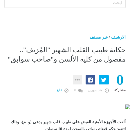
الارشيف
/
غير مصنف
حكاية طبيب القلب الشهير "المُزيف"..
مفصول من كلية الألسن و"صاحب سوابق"
0
مشاركة
منذ شهرين
0
تبليغ
ألقت الأجهزة الأمنية القبض على طبيب قلب شهير يدعى (و .م)، وذلك
لتنفيذ حكم قضائي نهائي بالسجن لمدة 10 سنوات.