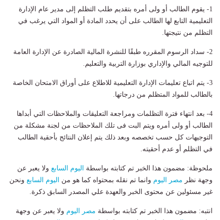
1- يقوم الطالب أو ولى أمره بتقديم طلب التظلم إلى مدير عام الإدارة
التعليمية التابع لها الطالب على أن يحدد المادة أو المواد التي يرغب في
التظلم من نتيجتها.
2- سداد الرسوم المقرره طبقًا للنشرة المالية الصادرة عن الإدارة العامة
للتوجيه المالي والإداري بوزارة التربية والتعليم.
3- يتم اتباع تعليمات الإدارة التعليمية للاطلاع على أوراق الامتحان الخاصة
بالطالب للمواد المتظلم من درجاتها.
4- بعد انتهاء فترة التظلمات ومراجعة التعليقات والملاحظات التي أبداها
الطالب أو ولى أمره ويتم البت فى تلك الملاحظات من لجنة مشكلة من
التوجيهات كل حسب تخصصه وبعد ذلك يتم إعلان النتائج بأحقية الطالب
في التظلم أو عدم أحقيته.
ملحوظة: مضمون هذا الخبر تم كتابته بواسطة
اليوم السابع
ولا يعبر عن
وجهة نظر
مصر اليوم
وانما تم نقله بمحتواه كما هو من
اليوم السابع
ونحن
غير مسئولين عن محتوى الخبر والعهدة علي المصدر السابق ذكرة.
انتبه: مضمون هذا الخبر تم كتابته بواسطة
مصر اليوم
ولا يعبر عن وجهة