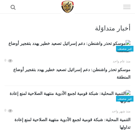
إذهب
الى
المحتوى
أخبار متداوَلة
الرئيسية
غير مصنف
0
منذ عام واحد
موسكو تحذر واشنطن: دعم إسرائيل تصعيد خطير يهدد بتفجير أوضاع
المنطقة
غير مصنف
0
منذ شهر واحد
التنمية المحلية: شبكة قومية لجمع الأدوية منتهية الصلاحية لمنع إعادة
تداولها