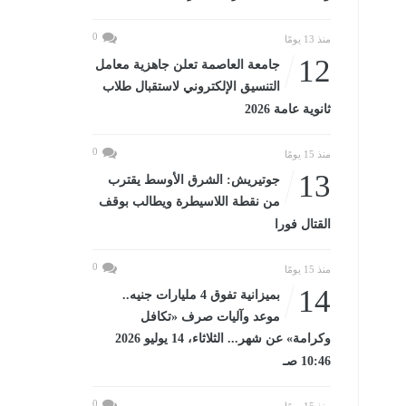
0
منذ 13 يومًا
12
جامعة العاصمة تعلن جاهزية معامل
التنسيق الإلكتروني لاستقبال طلاب
ثانوية عامة 2026
0
منذ 15 يومًا
13
جوتيريش: الشرق الأوسط يقترب
من نقطة اللاسيطرة ويطالب بوقف
القتال فورا
0
منذ 15 يومًا
14
بميزانية تفوق 4 مليارات جنيه..
موعد وآليات صرف «تكافل
وكرامة» عن شهر... الثلاثاء، 14 يوليو 2026
10:46 صـ
0