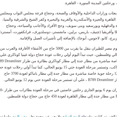
 ورحلتين المدينة المنورة - القاهرة.
بعثات وزارات الداخلية والأوقاف والصحة، وحجاج قرعة مجلس النواب ومجلس
قاهرة والجيزة والأسكندرية والغربية والبحيرة وكفر الشيخ والشرقية والمنيا،
والدقهلية وبورسعيد وبنى سويف، وحج الأفراد والأجانب والسياحة، وحجاج
كا وأفريقيا (چنيڤ، باريس، برلين، مانشستر، دوسلدورف، فرانكفورت، أمستردا
برج، كانو، لاجوس، أبوجا)، بالإضافة إلي تأشيرات العمل والإقامة.
وعلي صعيد متصل تقوم مصر للطيران بنقل ما يقرب من 5000 حاج من الأشقاء الأفارقة والعرب من
الي وفلسطين، حيث تبدأ اليوم أولي رحلات عودة حجاج دولة غينيا كوناكري علي
متن 16 رحلة جوية خاصة مباشرة من مطار جدة إلي مطار كوناكري بطائرة من طراز r
الذي يتسع لعدد 309 راكب، وتستمر مرحلة العودة حتي 15 يونيو الحالي، كما تبدأ أولي رحلات عود
دولة مالي علي متن 12 رحلة جوية خاصة مباشرة من مطار جدة إلي مطار باماكو لعودة 3700 حاج
 الحالي.
هذا وتسير مصر للطيران يوم 6 يونيو 
لخبر تم كتابته بواسطة
اليوم السابع
ولا يعبر عن وجهة نظر
مصر اليوم
وانما تم