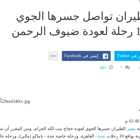
يران تواصل جسرها الجوي
ى Twitter
إنشر فى Facebook
ن
0
تبليغ
ية
مصر
للطيران جسرها الجوي لعودة حجاج بيت الله الحرام، ومن المقرر أن تس
جدة
- القاهرة، ورحلة خاصة جدة - باماكو (مالي)، ورحلة خ