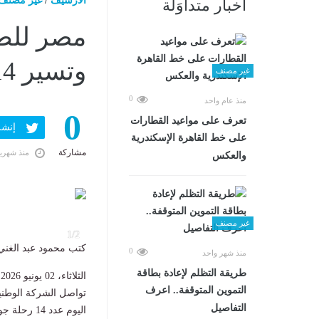
الارشيف
/
غير مصنف
أخبار متداوَلة
مصر للط
وتسير 14 رحلة لعودة ضيوف الرحمن
غير مصنف
0
منذ عام واحد
0
تعرف على مواعيد القطارات
إنشر ف
على خط القاهرة الإسكندرية
مشاركة
منذ شهري
والعكس
غير مصنف
1/2
كتب محمود عبد الغني
0
منذ شهر واحد
طريقة التظلم لإعادة بطاقة
الثلاثاء، 02 يونيو 2026 02:48 م
التموين المتوقفة.. اعرف
تواصل الشركة الوطن
التفاصيل
اليوم عدد 14 رحلة جوية بواقع 10 رحلات