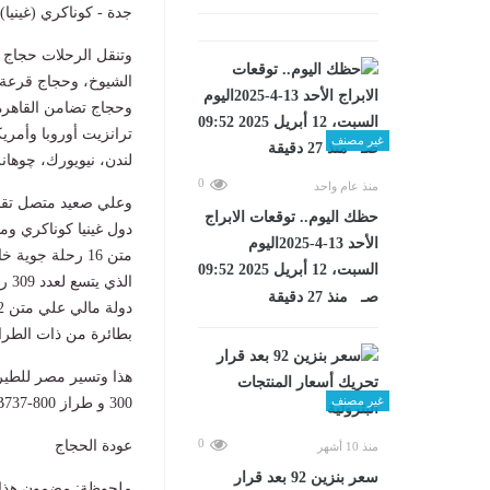
جدة - كوناكري (غينيا)،
وتنقل الرحلات حجاج 
الشيوخ، وحجاج قرعة ال
وحجاج تضامن القاهرة 
ترانزيت أوروبا وأمري
غير مصنف
لندن، نيويورك، چوهانز
0
منذ عام واحد
حظك اليوم.. توقعات الابراج
دول غينيا كوناكري وم
الأحد 13-4-2025اليوم
السبت، 12 أبريل 2025 09:52
صـ منذ 27 دقيقة
بطائرة من ذات الطراز B789 Dreamliner ، علي أن تستمر مرحلة العودة حتي يوم 12 يونيو
غير مصنف
300 و طراز B737-800 من مطار جدة إلي مطار القاهرة لعودة 450 حاج من حجاج دولة فلسطين.
0
عودة الحجاج
منذ 10 أشهر
سعر بنزين 92 بعد قرار
ملحوظة: مضمون هذا ا