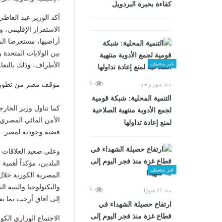
كفاءة بحيرة البردويل
أكد الوزير عبد العاط
الاستقرار الإقليمي، و
أراضيها، مستعرضا الم
بين الولايات المتحدة
غير مصنف
الأطراف، وذلك بالتعاو
0
موقف مصر من تطورات
منذ شهر واحد
التنمية المحلية: شبكة قومية
كما تناول وزير الخا
لجمع الأدوية منتهية الصلاحية
الأمن المائي المصري 
لمنع إعادة تداولها
قضية وجودية لمصر.
وعلى صعيد العلاقات ال
البلدين، مؤكداً أهمية
غير مصنف
المصرية الكورية خلال
والتكنولوجيا والبنية ال
0
منذ 11 شهرًا
إلى آفاق أرحب بما يع
ارتفاع حصيلة الشهداء في
قطاع غزة منذ فجر اليوم إلى
الاجتماع الوزاري الك