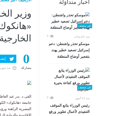
الارشيف
/
غير مصنف
أخبار متداوَلة
وزير الخ
«هانكوك»
غير مصنف
الخارجية
0
منذ عام واحد
موسكو تحذر واشنطن: دعم
إسرائيل تصعيد خطير يهدد
0
بتفجير أوضاع المنطقة
إنشر ف
مشاركة
منذ شهري
غير مصنف
القى د. بدر عبد العا
0
منذ 10 أشهر
جامعة «هانكوك» الكو
رئيس الوزراء يتابع الموقف
المصرية الراهنة ورؤي
التنفيذى لأعمال تطوير ورفع
الإقليمية والدولية الرا