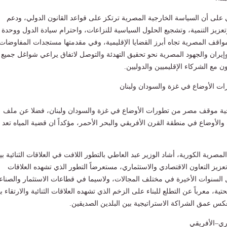
ي على أن السياسة الخارجية المصرية ترتكز على قواعد القانون الدولي، ودعم
تعزيز التنمية، وتشجيع الحلول السياسية للنزاعات، واحترام سيادة الدول ووحدة
واقف المصرية تجاه أبرز القضايا الإقليمية، وفي مقدمتها مستجدات المفاوضات
 وإيران والجهود المصرية نحو تحقيق التهدئة والتوصل لاتفاق يراعي شواغل جميع
ن مع الشركاء الإقليميين والدوليين.
 الأوضاع في غزة والسودان ولبنان
رجية موقف مصر من تطورات الأوضاع في غزة والسودان ولبنان، فضلا عن ملف
والأوضاع في منطقة القرن الأفريقي والبحر الأحمر، مؤكداً ان قضية المياه تعد
مصرية الكورية، أشاد الوزير عبد العاطي بالتطور اللافت في العلاقات الثنائية بي
 تعزيز التعاون الاقتصادي والاستثماري، مستعرضاً التطور الذي تشهده العلاقات
 السنوات الأخيرة في مختلف المجالات، ولاسيما في قطاعات الاستثمار والصناع
تحتية، معرباً عن التطلع للبناء على الزخم الذي تشهده العلاقات الثنائية والارتقاء به
كس عمق الشراكة الاستراتيجية بين البلدين الصديقين.
وري–الأفريقي