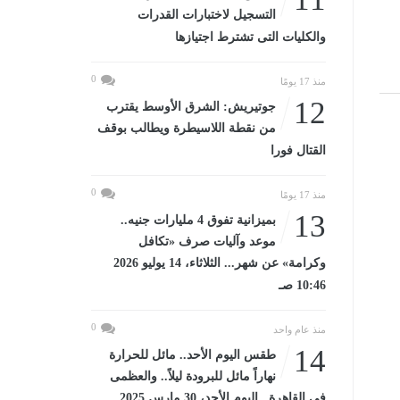
التسجيل لاختبارات القدرات
والكليات التى تشترط اجتيازها
0
منذ 17 يومًا
12
جوتيريش: الشرق الأوسط يقترب
من نقطة اللاسيطرة ويطالب بوقف
القتال فورا
0
منذ 17 يومًا
13
بميزانية تفوق 4 مليارات جنيه..
موعد وآليات صرف «تكافل
وكرامة» عن شهر... الثلاثاء، 14 يوليو 2026
10:46 صـ
0
منذ عام واحد
14
طقس اليوم الأحد.. مائل للحرارة
نهاراً مائل للبرودة ليلاً.. والعظمى
فى القاهرة...اليوم الأحد، 30 مارس 2025