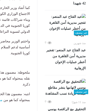
42 شهيدا
كما أشاد وزير الخارجية
الاجتماع الوزاري الك
وبناء شراكات قائمة عل
كوريا الجنوبية في الد
الدولي لتسوية النزاع
غير مصنف
واختتم الوزير محاضرته
0
منذ شهرين
أساسية لدعم السلام وا
عبد الفتاح عبد المنعم: تفجير
كوريا الجنوبية.
مديرية أمن القاهرة من
أخطر عمليات الإخوان
الإرهابية
ملحوظة: مضمون هذا ا
نقله بمحتواه كما هو 
ذكرة.
غير مصنف
انتبه: مضمون هذا الخ
بمحتواه كما هو من
مص
0
منذ 11 شهرًا
التحقيق مع الراقصة بوسي