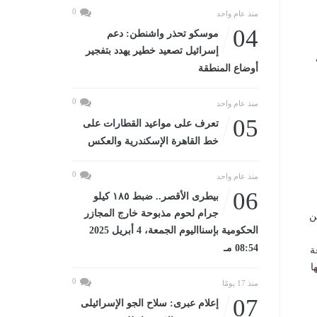
0
منذ عام واحد
04
موسكو تحذر واشنطن: دعم
إسرائيل تصعيد خطير يهدد بتفجير
أوضاع المنطقة
0
منذ عام واحد
05
تعرف على مواعيد القطارات على
خط القاهرة الإسكندرية والعكس
0
منذ عام واحد
06
بيطرى الأقصر.. ضبط ١٨٥ كيلو
جرام لحوم مذبوحة خارج المجازر
ن
الحكومية بإسنااليوم الجمعة، 4 أبريل 2025
08:54 مـ
ة
ا
0
منذ 17 يومًا
07
إعلام عبرى: سلاح الجو الإسرائيلى