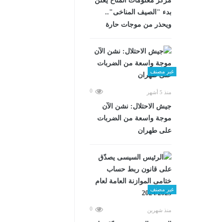
مركز معلومات المناخ يعلن
بدء "الصيف المناخى"..
ويحذر من موجات حارة
غير مصنف
0
منذ 5 أشهر
جيش الاحتلال: نشن الآن
موجة واسعة من الضربات
على طهران
غير مصنف
0
منذ شهرين