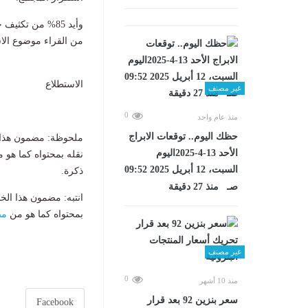
من القراء موضوع الا
الاستطلاع
غير مصنف
0
منذ عام واحد
حظك اليوم.. توقعات الابراج
ملحوظة: مضمون هذا ا
الأحد 13-4-2025اليوم
نقله بمحتواه كما هو 
السبت، 12 أبريل 2025 09:52
ذكرة.
صـ منذ 27 دقيقة
انتبه: مضمون هذا الخ
بمحتواه كما هو من
مص
غير مصنف
0
منذ 10 أشهر
سعر بنزين 92 بعد قرار
Facebook