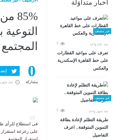
الارشيف
/
غير مصنف
أخبار متداوَلة
85% 
التوعية 
غير مصنف
المجتمع
0
منذ عام واحد
تعرف على مواعيد القطارات
على خط القاهرة الإسكندرية
0
والعكس
إنشر ف
مشاركة
منذ شهري
غير مصنف
0
منذ شهر واحد
1/2
طريقة التظلم لإعادة بطاقة
فى استطلاع للرأى ط
التموين المتوقفة.. اعرف
على زعزعة استقرار ال
التفاصيل
استقرار المجتمع.