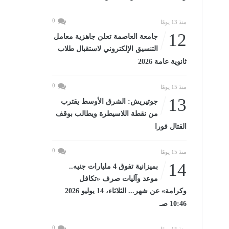
0
منذ 13 يومًا
12
جامعة العاصمة تعلن جاهزية معامل
التنسيق الإلكتروني لاستقبال طلاب
ثانوية عامة 2026
0
منذ 15 يومًا
13
جوتيريش: الشرق الأوسط يقترب
من نقطة اللاسيطرة ويطالب بوقف
القتال فورا
0
منذ 15 يومًا
14
بميزانية تفوق 4 مليارات جنيه..
موعد وآليات صرف «تكافل
وكرامة» عن شهر... الثلاثاء، 14 يوليو 2026
10:46 صـ
0