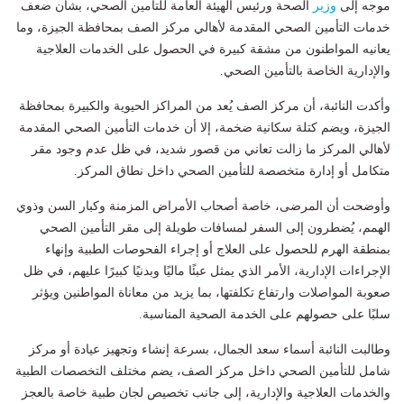
موجه إلى
وزير
الصحة ورئيس الهيئة العامة للتأمين الصحي، بشأن ضعف
خدمات التأمين الصحي المقدمة لأهالي مركز الصف بمحافظة الجيزة، وما
يعانيه المواطنون من مشقة كبيرة في الحصول على الخدمات العلاجية
والإدارية الخاصة بالتأمين الصحي.
وأكدت النائبة، أن مركز الصف يُعد من المراكز الحيوية والكبيرة بمحافظة
الجيزة، ويضم كتلة سكانية ضخمة، إلا أن خدمات التأمين الصحي المقدمة
لأهالي المركز ما زالت تعاني من قصور شديد، في ظل عدم وجود مقر
متكامل أو إدارة متخصصة للتأمين الصحي داخل نطاق المركز.
وأوضحت أن المرضى، خاصة أصحاب الأمراض المزمنة وكبار السن وذوي
الهمم، يُضطرون إلى السفر لمسافات طويلة إلى مقر التأمين الصحي
بمنطقة الهرم للحصول على العلاج أو إجراء الفحوصات الطبية وإنهاء
الإجراءات الإدارية، الأمر الذي يمثل عبئًا ماليًا وبدنيًا كبيرًا عليهم، في ظل
صعوبة المواصلات وارتفاع تكلفتها، بما يزيد من معاناة المواطنين ويؤثر
سلبًا على حصولهم على الخدمة الصحية المناسبة.
وطالبت النائبة أسماء سعد الجمال، بسرعة إنشاء وتجهيز عيادة أو مركز
شامل للتأمين الصحي داخل مركز الصف، يضم مختلف التخصصات الطبية
والخدمات العلاجية والإدارية، إلى جانب تخصيص لجان طبية خاصة بالعجز