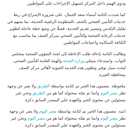
وذوي الهمم داخل المركز لتسهيل الإجراءات على المواطنين.
كما شددت النائبة أسماء سعد الجمال، على ضرورة الإسراع في ربط
خدمات التأمين الصحي بالصف بالمنظومة الرقمية الحديثة، بما يسهم في
تقليل التكدس وتيسير تقديم الخدمة، فضلًا عن وضع خطة عاجلة لتطوير
خدمات الرعاية الصحية والتأمين الصحي بمركز الصف بما يتناسب مع
الكثافة السكانية واحتياجات المواطنين.
وطالبت النائبة بإحالة طلب الإحاطة إلى لجنة الشؤون الصحية بمجلس
النواب، واستدعاء ممثلي
وزارة الصحة
والهيئة العامة للتأمين الصحي،
لبحث سبل توفير وتطوير هذه الخدمة الحيوية لأهالي مركز الصف
بمحافظة الجيزة.
ملحوظة: مضمون هذا الخبر تم كتابته بواسطة
الطريق
ولا يعبر عن وجهة
نظر
مصر اليوم
وانما تم نقله بمحتواه كما هو من
الطريق
ونحن غير
مسئولين عن محتوى الخبر والعهدة علي المصدر السابق ذكرة.
انتبه: مضمون هذا الخبر تم كتابته بواسطة
مصر اليوم
ولا يعبر عن وجهة
نظر
مصر اليوم
وانما تم نقله بمحتواه كما هو من
مصر اليوم
ونحن غير
مسئولين عن محتوى الخبر والعهدة علي المصدر السابق ذكرة.