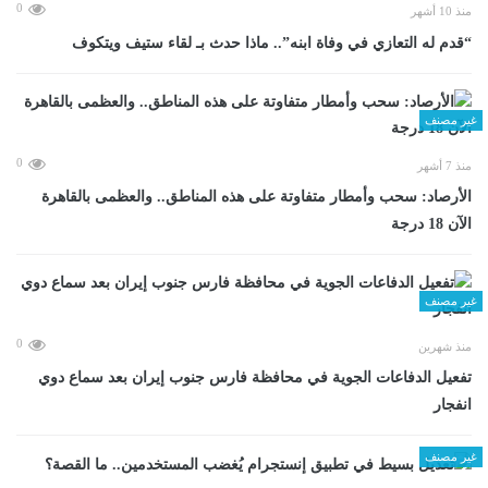
0
منذ 10 أشهر
“قدم له التعازي في وفاة ابنه”.. ماذا حدث بـ لقاء ستيف ويتكوف
غير مصنف
0
منذ 7 أشهر
الأرصاد: سحب وأمطار متفاوتة على هذه المناطق.. والعظمى بالقاهرة
الآن 18 درجة
غير مصنف
0
منذ شهرين
تفعيل الدفاعات الجوية في محافظة فارس جنوب إيران بعد سماع دوي
انفجار
غير مصنف