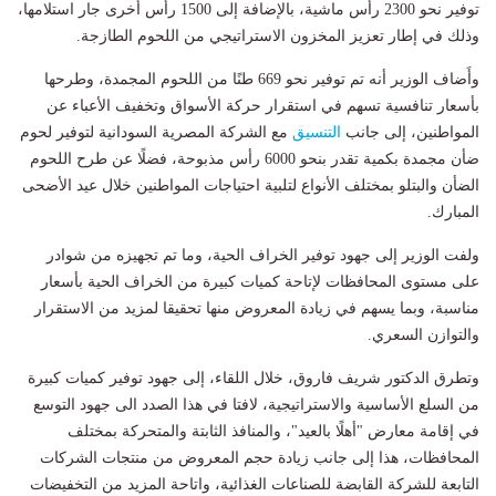
توفير نحو 2300 رأس ماشية، بالإضافة إلى 1500 رأس أخرى جار استلامها،
وذلك في إطار تعزيز المخزون الاستراتيجي من اللحوم الطازجة.
وأَضاف الوزير أنه تم توفير نحو 669 طنًا من اللحوم المجمدة، وطرحها
بأسعار تنافسية تسهم في استقرار حركة الأسواق وتخفيف الأعباء عن
المواطنين، إلى جانب
التنسيق
مع الشركة المصرية السودانية لتوفير لحوم
ضأن مجمدة بكمية تقدر بنحو 6000 رأس مذبوحة، فضلًا عن طرح اللحوم
الضأن والبتلو بمختلف الأنواع لتلبية احتياجات المواطنين خلال عيد الأضحى
المبارك.
ولفت الوزير إلى جهود توفير الخراف الحية، وما تم تجهيزه من شوادر
على مستوى المحافظات لإتاحة كميات كبيرة من الخراف الحية بأسعار
مناسبة، وبما يسهم في زيادة المعروض منها تحقيقا لمزيد من الاستقرار
والتوازن السعري.
وتطرق الدكتور شريف فاروق، خلال اللقاء، إلى جهود توفير كميات كبيرة
من السلع الأساسية والاستراتيجية، لافتا في هذا الصدد الى جهود التوسع
في إقامة معارض "أهلًا بالعيد"، والمنافذ الثابتة والمتحركة بمختلف
المحافظات، هذا إلى جانب زيادة حجم المعروض من منتجات الشركات
التابعة للشركة القابضة للصناعات الغذائية، واتاحة المزيد من التخفيضات