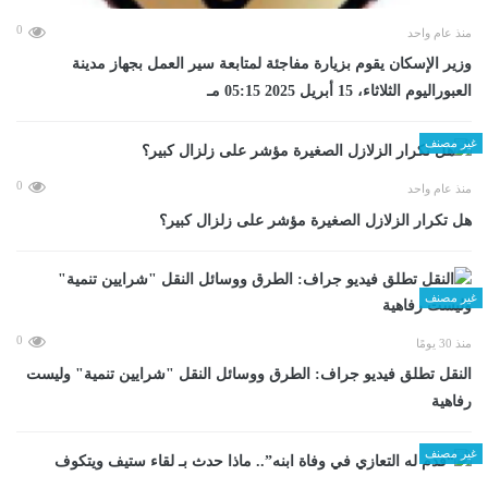
0
منذ عام واحد
وزير الإسكان يقوم بزيارة مفاجئة لمتابعة سير العمل بجهاز مدينة
العبوراليوم الثلاثاء، 15 أبريل 2025 05:15 مـ
غير مصنف
0
منذ عام واحد
هل تكرار الزلازل الصغيرة مؤشر على زلزال كبير؟
غير مصنف
0
منذ 30 يومًا
​النقل تطلق فيديو جراف: الطرق ووسائل النقل "شرايين تنمية" وليست
رفاهية
غير مصنف