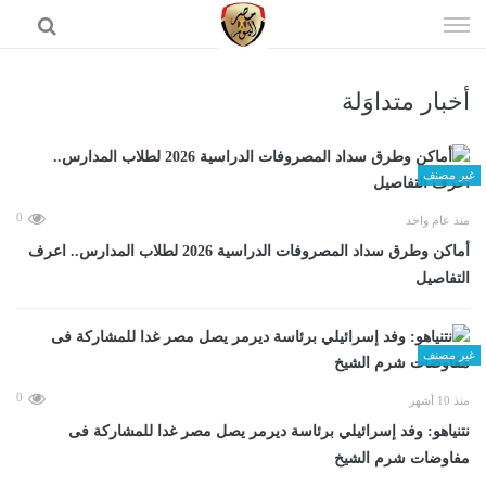
إذهب
الى
المحتوى
أخبار متداوَلة
الرئيسية
غير مصنف
0
منذ عام واحد
أماكن وطرق سداد المصروفات الدراسية 2026 لطلاب المدارس.. اعرف
التفاصيل
غير مصنف
0
منذ 10 أشهر
نتنياهو: وفد إسرائيلي برئاسة ديرمر يصل مصر غدا للمشاركة فى
مفاوضات شرم الشيخ