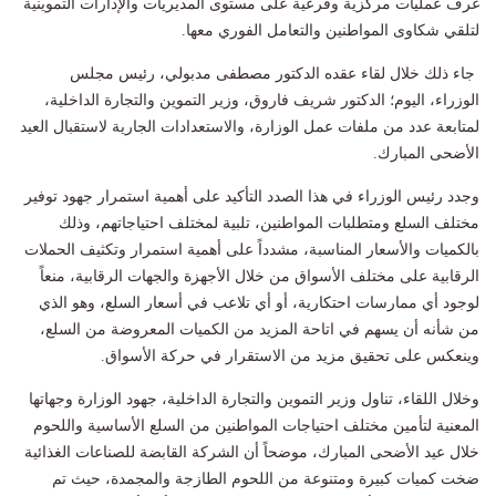
غرف عمليات مركزية وفرعية على مستوى المديريات والإدارات التموينية
لتلقي شكاوى المواطنين والتعامل الفوري معها.
جاء ذلك خلال لقاء عقده الدكتور مصطفى مدبولي، رئيس مجلس
الوزراء، اليوم؛ الدكتور شريف فاروق، وزير التموين والتجارة الداخلية،
لمتابعة عدد من ملفات عمل الوزارة، والاستعدادات الجارية لاستقبال العيد
الأضحى المبارك.
وجدد رئيس الوزراء في هذا الصدد التأكيد على أهمية استمرار جهود توفير
مختلف السلع ومتطلبات المواطنين، تلبية لمختلف احتياجاتهم، وذلك
بالكميات والأسعار المناسبة، مشدداً على أهمية استمرار وتكثيف الحملات
الرقابية على مختلف الأسواق من خلال الأجهزة والجهات الرقابية، منعاً
لوجود أي ممارسات احتكارية، أو أي تلاعب في أسعار السلع، وهو الذي
من شأنه أن يسهم في اتاحة المزيد من الكميات المعروضة من السلع،
وينعكس على تحقيق مزيد من الاستقرار في حركة الأسواق.
وخلال اللقاء، تناول وزير التموين والتجارة الداخلية، جهود الوزارة وجهاتها
المعنية لتأمين مختلف احتياجات المواطنين من السلع الأساسية واللحوم
خلال عيد الأضحى المبارك، موضحاً أن الشركة القابضة للصناعات الغذائية
ضخت كميات كبيرة ومتنوعة من اللحوم الطازجة والمجمدة، حيث تم