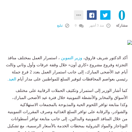
0
مشاركة
منذ 3 أشهر
0
تبليغ
أكد الدكتور شريف فاروق،
وزير
التموين
، استمرار العمل بمختلف منافذ
التجزئة وفروع مشروع «كاري أون» خلال وقفة عرفات وأول وثاني وثالث
أيام عيد الأضحى المبارك، إلى جانب استمرار العمل بعدد 2 فرع جملة
رئيسي بعواصم المحافظات لتوفير السلع للمواطنين على مدار أيام
العيد
.
كما أشار الوزير إلى استمرار وتكثيف الحملات الرقابية على مختلف
الأسواق والمخابز والأنشطة التموينية خلال فترة عيد الأضحى المبارك،
وكذا متابعة توافر اللحوم الحية والمذبوحة بالمجمعات الاستهلاكية
والشوادر، والرقابة على توافر السلع الغذائية وصرف المقررات التموينية
من خلال المنافذ التموينية والبدالين، إلى جانب متابعة توافر أسطوانات
البوتاجاز والمواد البترولية بمحطات الخدمة بالأسعار الرسمية، مع تشكيل