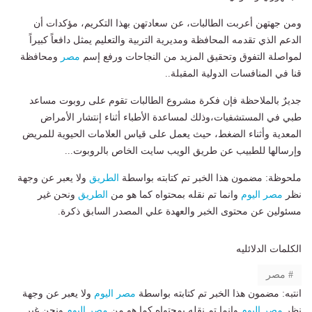
ومن جهتهن أعربت الطالبات، عن سعادتهن بهذا التكريم، مؤكدات أن
الدعم الذي تقدمه المحافظة ومديرية التربية والتعليم يمثل دافعاً كبيراً
لمواصلة التفوق وتحقيق المزيد من النجاحات ورفع إسم
مصر
ومحافظة
قنا في المنافسات الدولية المقبلة..
جديرٌ بالملاحظة فإن فكرة مشروع الطالبات تقوم على روبوت مساعد
طبي في المستشفيات،وذلك لمساعدة الأطباء أثناء إنتشار الأمراض
المعدية وأثناء الضغط، حيث يعمل على قياس العلامات الحيوية للمريض
وإرسالها للطبيب عن طريق الويب سايت الخاص بالروبوت...
ملحوظة: مضمون هذا الخبر تم كتابته بواسطة
الطريق
ولا يعبر عن وجهة
نظر
مصر اليوم
وانما تم نقله بمحتواه كما هو من
الطريق
ونحن غير
مسئولين عن محتوى الخبر والعهدة علي المصدر السابق ذكرة.
الكلمات الدلائليه
مصر
انتبه: مضمون هذا الخبر تم كتابته بواسطة
مصر اليوم
ولا يعبر عن وجهة
نظر
مصر اليوم
وانما تم نقله بمحتواه كما هو من
مصر اليوم
ونحن غير