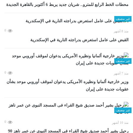
محطات الخط الرابع للمترو.. شريان جديد يربط 6 أكتوبر بالقاهرة الجديدة
غير مصنف
0
منذ 8 أشهر
القبض على عامل استعرض بدراجته النارية في الإسكندرية
غير مصنف
0
منذ 7 أشهر
وزير خارجية ألمانيا ونظيره الأمريكى يدعوان لموقف أوروبي موحد بشأن
عقوبات جديدة على إيران
غير مصنف
0
منذ 10 أشهر
رحيل بشير أحمد صديق شيخ القراء فى المسجد النبوى عن عمر ناهز 90