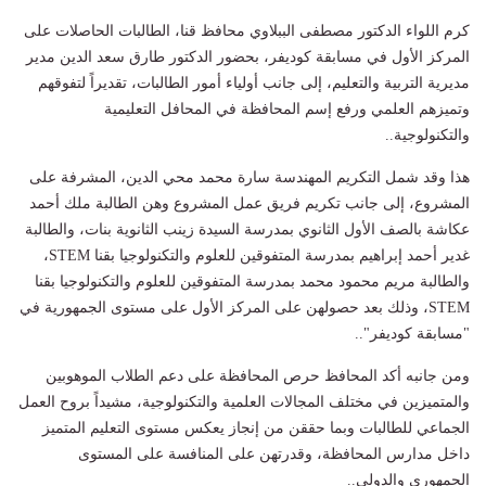
كرم اللواء الدكتور مصطفى الببلاوي محافظ قنا، الطالبات الحاصلات على
المركز الأول في مسابقة كوديفر، بحضور الدكتور طارق سعد الدين مدير
مديرية التربية والتعليم، إلى جانب أولياء أمور الطالبات، تقديراً لتفوقهم
وتميزهم العلمي ورفع إسم المحافظة في المحافل التعليمية
والتكنولوجية..
هذا وقد شمل التكريم المهندسة سارة محمد محي الدين، المشرفة على
المشروع، إلى جانب تكريم فريق عمل المشروع وهن الطالبة ملك أحمد
عكاشة بالصف الأول الثانوي بمدرسة السيدة زينب الثانوية بنات، والطالبة
غدير أحمد إبراهيم بمدرسة المتفوقين للعلوم والتكنولوجيا بقنا STEM،
والطالبة مريم محمود محمد بمدرسة المتفوقين للعلوم والتكنولوجيا بقنا
STEM، وذلك بعد حصولهن على المركز الأول على مستوى الجمهورية في
"مسابقة كوديفر"..
ومن جانبه أكد المحافظ حرص المحافظة على دعم الطلاب الموهوبين
والمتميزين في مختلف المجالات العلمية والتكنولوجية، مشيداً بروح العمل
الجماعي للطالبات وبما حققن من إنجاز يعكس مستوى التعليم المتميز
داخل مدارس المحافظة، وقدرتهن على المنافسة على المستوى
الجمهوري والدولي..