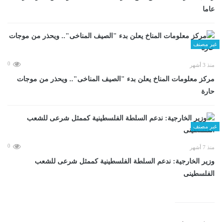
عاما
غير مصنف
0
منذ 3 أشهر
مركز معلومات المناخ يعلن بدء "الصيف المناخى".. ويحذر من موجات
حارة
غير مصنف
0
منذ 7 أشهر
وزير الخارجية: ندعم السلطة الفلسطينية كممثل شرعى للشعب
الفلسطينى