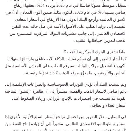
تسجّل متوسطًا سنويًا قياسيًا في عام 2025 بزيادة 34%، يعقبها ارتفاع
إضافي بنسبة 8% في عام 2026، لتكون بذلك ضمن أقوى المعادن أداءً في
الأسواق العالمية.وأرجع البنك الدولي هذا الارتفاع في أسعار المعادن
النفيسة إلى تزايد الطلب على الأصول الآمنة في ظل حالة عدم اليقين
الاقتصادي العالمي، إلى جانب مشتريات البنوك المركزية المستمرة من
الذهب لتعزيز احتياطاتها النقدية.
لماذا تشترى البنوك المركزية الذهب ؟
كما أشار التقرير إلى أن توسّع تقنيات الذكاء الاصطناعي وارتفاع استهلاك
الكهرباء لتشغيل مراكز البيانات سيرفع الطلب على المعادن الأساسية مثل
النحاس والألومنيوم، ما يعزّز موقع الذهب كأداة تحوّط رئيسية.
ولم يستبعد البنك أن تؤدي التوترات الجيوسياسية والصراعات الإقليمية إلى
دعم إضافي لأسعار الذهب والفضة، مشيراً إلى أن ظاهرة "إلنينيو" المناخية
القوية قد تتسبب في اضطرابات بالإنتاج الزراعي وزيادة الضغوط على
أسعار الغذاء والطاقة.
في المقابل، حذّر التقرير من احتمال تراجع أسعار السلع الأولية الأخرى إذا
استمر تباطؤ النمو الاقتصادي العالمي، مشيراً إلى أن زيادة إنتاج النفط من
"أوبك+" قد تُسهم في ارتفاع المعروض وتراجع الأسعار، بينما قد يؤدي