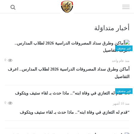
إذهب
الى
المحتوى
أخبار متداوَلة
الرئيسية
غير مصنف
0
منذ عام واحد
أماكن وطرق سداد المصروفات الدراسية 2026 لطلاب المدارس.. اعرف
التفاصيل
غير مصنف
0
منذ 10 أشهر
“قدم له التعازي في وفاة ابنه”.. ماذا حدث بـ لقاء ستيف ويتكوف