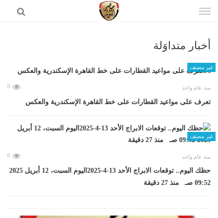
إذهب
الى
المحتوى
أخبار متداوَلة
الرئيسية
غير مصنف
0
منذ عام واحد
تعرف على مواعيد القطارات على خط القاهرة الإسكندرية والعكس
غير مصنف
0
منذ عام واحد
حظك اليوم.. توقعات الابراج الأحد 13-4-2025اليوم السبت، 12 أبريل 2025
09:52 صـ منذ 27 دقيقة