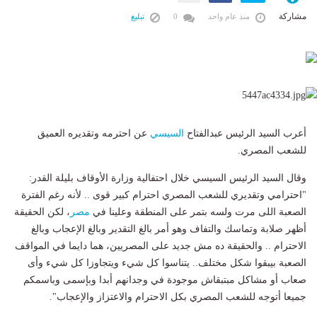
مشاركة
منذ عام واحد
0
تبليغ
أعرب السيد الرئيس عبدالفتاح
السيسي
عن احترمه وتقديره العميق
للشعب المصري.
وقال السيد الرئيس السيسي خلال احتفالية وزارة الأوقاف بليلة القدر:
"احترامي وتقديري للشعب المصري احترام كبير قوى .. لأنه رغم الفترة
الصعبة اللى مرت ولسه بتمر على المنطقة وعلينا في
مصر
، لكن الحقيقة
أظهر صلابة وتماسك والتفاف وهو أمر بالغ التقدير وبالغ الإعجاب وبالغ
الاحترام .. والحقيقة ده مش جديد على المصريين، هما دايما في المواقف
الصعبة بيبقوا شكل مختلف.. يتناسوا كل شيء ويتجاوزا كل شيء وأى
صعاب أو مشاكل مبتبقاش موجودة في وجدانهم أبدا وبإسمى وباسمكم
جميعا أتوجه للشعب المصري بكل الاحترام والاعتزاز والإعجاب".