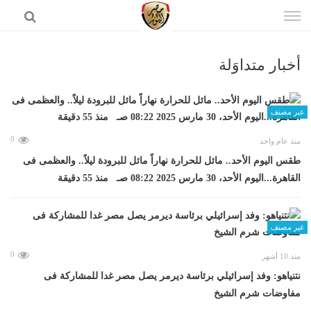
إذهب
الى
المحتوى
أخبار متداوَلة
الرئيسية
غير مصنف
0
منذ عام واحد
طقس اليوم الأحد.. مائل للحرارة نهاراً مائل للبرودة ليلاً.. والعظمى فى
القاهرة...اليوم الأحد، 30 مارس 2025 08:22 صـ منذ 55 دقيقة
غير مصنف
0
منذ 10 أشهر
نتنياهو: وفد إسرائيلي برئاسة ديرمر يصل مصر غدا للمشاركة فى
مفاوضات شرم الشيخ