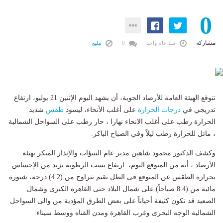
0
مشاركة
منذ عام واحد
0
تبليغ
تتوقع الهيئة العامة للأرصاد الجوية، أن يشهد اليوم الإثنين 21 يوليو، ارتفاع
تدريجي في
درجات الحرارة
على أغلب الأنحاء، ليسود
طقس
شديد
الحرارة رطب على أغلب الانحاء نهارا ، حار رطب على السواحل الشمالية
، مائل للحرارة رطب ليلاً وفي الصباح الباكر.
وكشف الدكتور محمود شاهين مدير عام التنبؤات والإنذار المبكر بهيئة
الأرصاد ، أنه من المتوقع اليوم، ارتفاع نسب الرطوبة يزيد من الإحساس
بحرارة الطقس عن المتوقع فى الظل بقيم تتراوح من (4:2) درجة، شبورة
مائية من (8:4 صباحاً) على شمال البلاد حتى القاهرة الكبرى وشمال
الصعيد قد تكون كثيفة أحياناً على بعض الطرق المؤدية من والى السواحل
الشمالية الوجه البحرى وغرب القاهرة ومدن القناه ووسط سيناء.