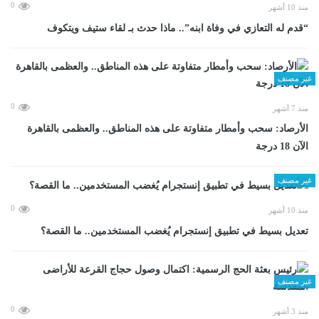
0
منذ 10 أشهر
“قدم له التعازي في وفاة ابنه”.. ماذا حدث بـ لقاء ستيف ويتكوف
غير مصنف
0
منذ 7 أشهر
الأرصاد: سحب وأمطار متفاوتة على هذه المناطق.. والعظمى بالقاهرة
الآن 18 درجة
غير مصنف
0
منذ 10 أشهر
تعديل بسيط في تطبيق إنستجرام يُغضب المستخدمين.. ما القصة؟
غير مصنف
0
منذ 3 أشهر