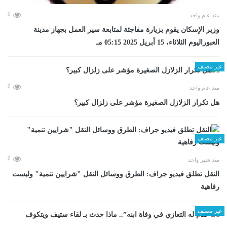
0
منذ عام واحد
وزير الإسكان يقوم بزيارة مفاجئة لمتابعة سير العمل بجهاز مدينة
العبوراليوم الثلاثاء، 15 أبريل 2025 05:15 مـ
غير مصنف
0
منذ عام واحد
هل تكرار الزلازل الصغيرة مؤشر على زلزال كبير؟
غير مصنف
0
منذ شهر واحد
​النقل تطلق فيديو جراف: الطرق ووسائل النقل "شرايين تنمية" وليست
رفاهية
غير مصنف