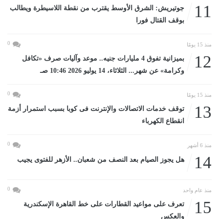
11
جوتيريش: الشرق الأوسط يقترب من نقطة اللاسيطرة ويطالب
بوقف القتال فورا
0
منذ 15 يومًا
12
بميزانية تفوق 4 مليارات جنيه.. موعد وآليات صرف «تكافل
وكرامة» عن شهر... الثلاثاء، 14 يوليو 2026 10:46 صـ
0
منذ 15 يومًا
13
توقف خدمات الاتصالات والإنترنت فى كوبا بسبب استمرار أزمة
انقطاع الكهرباء
0
منذ 6 أشهر
14
هل يجوز الصيام بعد النصف من شعبان.. الأزهر للفتوى يجيب
0
منذ عام واحد
15
تعرف على مواعيد القطارات على خط القاهرة الإسكندرية
والعكس