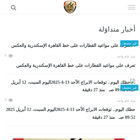
إذهب
الى
المحتوى
أخبار متداوَلة
الرئيسية
غير مصنف
0
منذ عام واحد
تعرف على مواعيد القطارات على خط القاهرة الإسكندرية والعكس
غير مصنف
0
منذ عام واحد
حظك اليوم.. توقعات الابراج الأحد 13-4-2025اليوم السبت، 12 أبريل 2025
09:52 صـ منذ 27 دقيقة