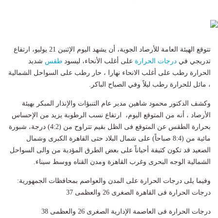
تتوقع الهيئة العامة للأرصاد الجوية، أن يشهد اليوم الإثنين 21 يوليو، ارتفاع
تدريجي في
درجات الحرارة
على أغلب الأنحاء، ليسود
طقس
شديد
الحرارة رطب على أغلب الانحاء نهارا ، حار رطب على السواحل الشمالية
، مائل للحرارة رطب ليلاً وفي الصباح الباكر.
وكشف الدكتور محمود شاهين مدير عام التنبؤات والإنذار المبكر بهيئة
الأرصاد ، أنه من المتوقع اليوم، ارتفاع نسب الرطوبة يزيد من الإحساس
بحرارة الطقس عن المتوقع فى الظل بقيم تتراوح من (4:2) درجة، شبورة
مائية من (8:4 صباحاً) على شمال البلاد حتى القاهرة الكبرى وشمال
الصعيد قد تكون كثيفة أحياناً على بعض الطرق المؤدية من والى السواحل
الشمالية الوجه البحرى وغرب القاهرة ومدن القناه ووسط سيناء.
وفيما يلى درجات الحرارة على المدن والعواصم بمحافظات الجمهورية:
درجات الحرارة فى القاهرة الصغرى 26 والعظمى 37
درجات الحرارة فى العاصمة الإدارية الصغرى 26 والعظمى 38