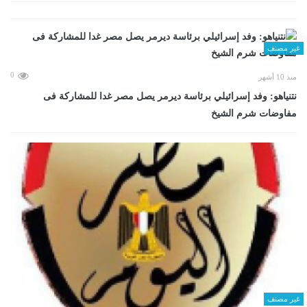
غير مصنف
0
منذ 10 أشهر
نتنياهو: وفد إسرائيلي برئاسة ديرمر يصل مصر غدا للمشاركة فى
مفاوضات شرم الشيخ
غير مصنف