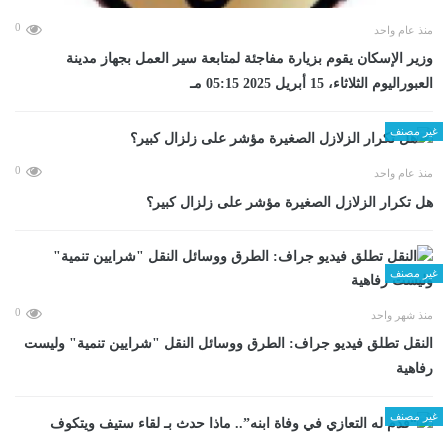
0
منذ عام واحد
وزير الإسكان يقوم بزيارة مفاجئة لمتابعة سير العمل بجهاز مدينة
العبوراليوم الثلاثاء، 15 أبريل 2025 05:15 مـ
غير مصنف
0
منذ عام واحد
هل تكرار الزلازل الصغيرة مؤشر على زلزال كبير؟
غير مصنف
0
منذ شهر واحد
​النقل تطلق فيديو جراف: الطرق ووسائل النقل "شرايين تنمية" وليست
رفاهية
غير مصنف