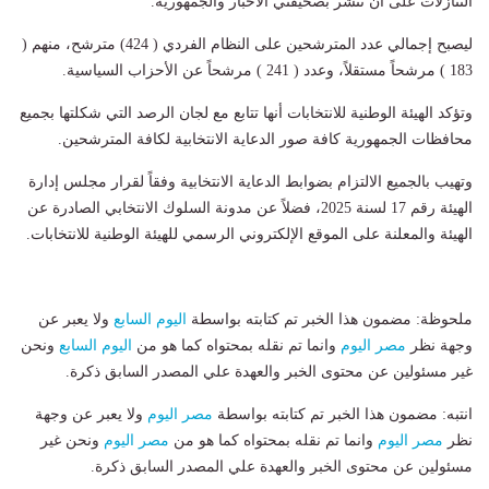
التنازلات على أن تُنشر بصحيفتي الأخبار والجمهورية.
ليصبح إجمالي عدد المترشحين على النظام الفردي ( 424) مترشح، منهم (
183 ) مرشحاً مستقلاً، وعدد ( 241 ) مرشحاً عن الأحزاب السياسية.
وتؤكد الهيئة الوطنية للانتخابات أنها تتابع مع لجان الرصد التي شكلتها بجميع
محافظات الجمهورية كافة صور الدعاية الانتخابية لكافة المترشحين.
وتهيب بالجميع الالتزام بضوابط الدعاية الانتخابية وفقاً لقرار مجلس إدارة
الهيئة رقم 17 لسنة 2025، فضلاً عن مدونة السلوك الانتخابي الصادرة عن
الهيئة والمعلنة على الموقع الإلكتروني الرسمي للهيئة الوطنية للانتخابات.
ملحوظة: مضمون هذا الخبر تم كتابته بواسطة
اليوم السابع
ولا يعبر عن
وجهة نظر
مصر اليوم
وانما تم نقله بمحتواه كما هو من
اليوم السابع
ونحن
غير مسئولين عن محتوى الخبر والعهدة علي المصدر السابق ذكرة.
انتبه: مضمون هذا الخبر تم كتابته بواسطة
مصر اليوم
ولا يعبر عن وجهة
نظر
مصر اليوم
وانما تم نقله بمحتواه كما هو من
مصر اليوم
ونحن غير
مسئولين عن محتوى الخبر والعهدة علي المصدر السابق ذكرة.