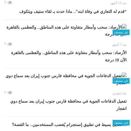
0
منذ 10 أشهر
“قدم له التعازي في وفاة ابنه”.. ماذا حدث بـ لقاء ستيف ويتكوف
غير مصنف
0
منذ 7 أشهر
الأرصاد: سحب وأمطار متفاوتة على هذه المناطق.. والعظمى بالقاهرة
الآن 18 درجة
غير مصنف
0
منذ شهرين
تفعيل الدفاعات الجوية في محافظة فارس جنوب إيران بعد سماع دوي
انفجار
غير مصنف