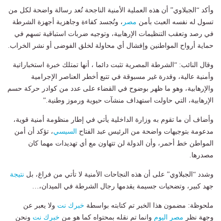
وأكد “الجبلاوي” أن هذه العملية الأمنية الناجحة تُعد رسالة واضحة لكل من
تسول له نفسه العبث بأمن
مصر
، وتُجسد كفاءة وجاهزية أجهزة الشرطة
في رصد وتعقب التنظيمات الإرهابية، وتوجيه ضربات استباقية تسهم في
حماية أرواح المواطنين وإفشال أي محاولة لخلق الفوضى أو نشر الخراب.
وقال النائب: “الشرطة المصرية تثبت دائما ، أنها تمتلك خبرة استخباراتية
وأمنية عالية، وقدرة غير مسبوقة في تتبع أخطر العناصر الإجرامية
والإرهابية، وهو ما ظهر بوضوح في القضاء على عدد من كوادر حركة حسم
الإرهابية، التي حاولت استهداف منشآت حيوية ورموز وطنية.”
وأضاف أن ما تقوم به وزارة الداخلية يأتي في إطار منظومة أمنية قوية،
مدعومة بتوجيهات واضحة من الرئيس عبد الفتاح
السيسي
، تؤكد أن أمن
المواطن خط أحمر، وأن الدولة لن تتهاون مع أي تهديدات مهما كان
مصدرها.
وشدد “الجبلاوي” على أن هذه النجاحات الأمنية لا تأتي من فراغ، بل
نتيجة
جهد كبير، وتضحيات جسيمة يقدمها رجال الشرطة في الميدان،…
ملحوظة: مضمون هذا الخبر تم كتابته بواسطة
خبرك نت
ولا يعبر عن
وجهة نظر
مصر اليوم
وانما تم نقله بمحتواه كما هو من
خبرك نت
ونحن