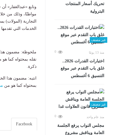
تحريك أسعار المنتجات
البترولية
مواطنًا، وذلك من خلا
التجارية (المولات) ب
الخدمات التي تقدمها 
غير مصنف
0
ملحوظة: مضمون هذا ا
منذ 13 يومًا
نقله بمحتواه كما هو 
اختبارات القدرات 2026..
ذكرة.
غلق باب التقدم عبر موقع
التنسيق 6 أغسطس
انتبه: مضمون هذا الخ
بمحتواه كما هو من
مص
غير مصنف
0
منذ عام واحد
Facebook
مجلس النواب يرفع الجلسة
العامة ويناقش مشروع