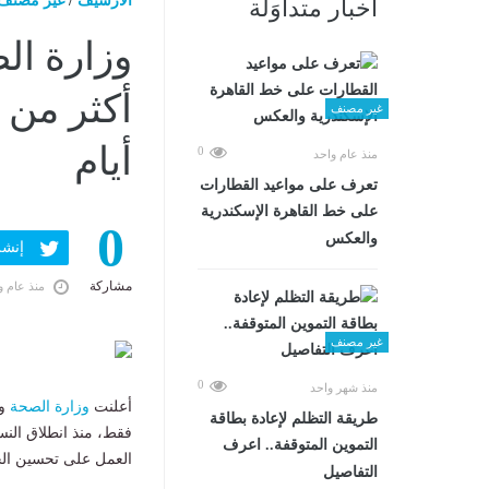
الارشيف
/
غير مصنف
أخبار متداوَلة
غير مصنف
أيام
0
منذ عام واحد
تعرف على مواعيد القطارات
على خط القاهرة الإسكندرية
0
والعكس
إنشر ف
مشاركة
منذ عام و
غير مصنف
0
منذ شهر واحد
أعلنت
وزارة الصحة
طريقة التظلم لإعادة بطاقة
التموين المتوقفة.. اعرف
العمل على تحسين الخ
التفاصيل