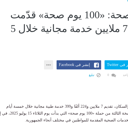
وزارة الصحة: «100 يوم صحة» قدّمت
أكثر من 7 ملايين خدمة مجانية خلال 5
ى Twitter
إنشر فى Facebook
احد
0
تبليغ
والسكان، تقديم 7 ملايين و224 ألفًا و399 خدمة طبية مجانية خلال خمسة أيام
فقط، منذ انطلاق النسخة الثالثة من حملة «100 يوم صحة» التي بد
دمات الصحية المقدمة للمواطنين في مختلف أنحاء الجمهورية.