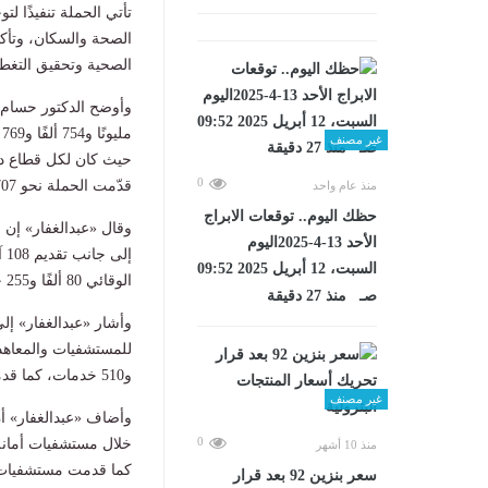
تأتي الحملة تنفيذًا ل
الصحة والسكان، وتأكي
الصحية وتحقيق التغطي
وأوضح الدكتور حسام 
غير مصنف
حيث كان لكل قطاع دورٌ
0
قدّمت الحملة نحو 707 آلاف و135 خدمة من خلال قطاع الرعاية الأساسية وتنظيم الأسرة.
منذ عام واحد
حظك اليوم.. توقعات الابراج
الأحد 13-4-2025اليوم
السبت، 12 أبريل 2025 09:52
الوقائي 80 ألفًا و255 خدمة.
صـ منذ 27 دقيقة
و510 خدمات، كما قدمت الحملة 235 ألفًا و920 خدمة من خلال مستشفيات الهيئة العامة للتأمين الصحي.
غير مصنف
0
منذ 10 أشهر
كما قدمت مستشفيات المؤسسة ا
سعر بنزين 92 بعد قرار