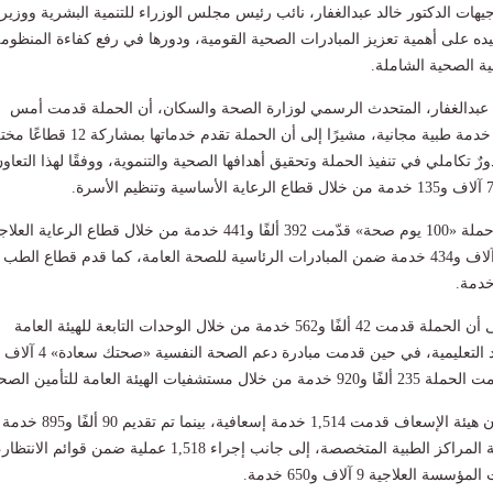
توجيهات الدكتور خالد عبدالغفار، نائب رئيس مجلس الوزراء للتنمية البشرية ووزير
ده على أهمية تعزيز المبادرات الصحية القومية، ودورها في رفع كفاءة المنظوم
ة الصحية الشاملة.
عبدالغفار، المتحدث الرسمي لوزارة الصحة والسكان، أن الحملة قدمت أمس
مليونًا و754 ألفًا و769 خدمة طبية مجانية، مشيرًا إلى أن الحملة تقدم خدماتها بم
 تكاملي في تنفيذ الحملة وتحقيق أهدافها الصحية والتنموية، ووفقًا لهذا التعاو
وقال «عبدالغفار» إن حملة «100 يوم صحة» قدّمت 392 ألفًا و441 خدمة من خلال قطاع الرعاية ال
إلى جانب تقديم 108 آلاف و434 خدمة ضمن المبادرات الرئاسية للصحة العامة، كما قدم قطاع الطب
وأشار «عبدالغفار» إلى أن الحملة قدمت 42 ألفًا و562 خدمة من خلال الوحدات التابعة للهيئة العامة
للمستشفيات والمعاهد التعليمية، في حين قدمت مبادرة دعم الصحة النفسية «صحتك سعادة» 4 آلاف
وأضاف «عبدالغفار» أن هيئة الإسعاف قدمت 1,514 خدمة إسعافية، بين
خلال مستشفيات أمانة المراكز الطبية المتخصصة، إلى جانب إجراء 1,518 عملية ضمن قوائم الانتظار
لعلاجية 9 آلاف و650 خدمة.