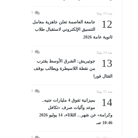
0
منذ 13 يومًا
12
جامعة العاصمة تعلن جاهزية معامل
التنسيق الإلكتروني لاستقبال طلاب
ثانوية عامة 2026
0
منذ 14 يومًا
13
جوتيريش: الشرق الأوسط يقترب
من نقطة اللاسيطرة ويطالب بوقف
القتال فورا
0
منذ 15 يومًا
14
بميزانية تفوق 4 مليارات جنيه..
موعد وآليات صرف «تكافل
وكرامة» عن شهر... الثلاثاء، 14 يوليو 2026
10:46 صـ
0