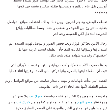
خلال الساعات الأخيرة انتشرت كالنار في الهشيم صور لسيدة تستقل
أتوبيس نقل عام بالقاهرة وبصحبتها طفلة صغيرة يشتبه في كونها
مخطوفة.
تعاطف البعض، وهاجم آخرون، وبين ذلك وذاك، اشتعلت مواقع التواصل
بتعليقات تتراوح بين الخوف والغضب والشك وسط مطالبات بإبلاغ
الشرطة للتدخل لكن للحقيقة وجه آخر.
رجال الأمن تحرّكوا فورًا، وبعد فحص الصور والتوصل لهوية السيدة، تم
استدعاؤها وسؤالها فكانت المفاجأة. الطفلة ليست غريبة عنها بل
“حفيدتها”، وقدمت شهادة ميلاد تثبت ذلك.
بعدها حضرت الأم شخصيًا، وأكدت رواية والدتها، وقدمت الأوراق التي
تثبت أن الطفلة ابنتها بالفعل، وأنها تركتها لدى الجدة لرعايتها أثناء عملها.
القصة التي بدأت باتهامات وانتهت باعتذار صامت من مواقع التواصل، وتم
تسليم الطفلة لأمها بعد اتخاذ الإجراءات القانونية.
ملحوظة: مضمون هذا الخبر تم كتابته بواسطة
خبرك نت
ولا يعبر عن
وجهة نظر
مصر اليوم
وانما تم نقله بمحتواه كما هو من
خبرك نت
ونحن
غير مسئولين عن محتوى الخبر والعهدة علي المصدر السابق ذكرة.