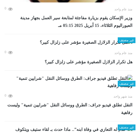
0
منذ عام واحد
وزير الإسكان يقوم بزيارة مفاجئة لمتابعة سير العمل بجهاز مدينة
العبوراليوم الثلاثاء، 15 أبريل 2025 05:15 مـ
غير مصنف
0
منذ عام واحد
هل تكرار الزلازل الصغيرة مؤشر على زلزال كبير؟
غير مصنف
0
منذ شهر واحد
​النقل تطلق فيديو جراف: الطرق ووسائل النقل "شرايين تنمية" وليست
رفاهية
غير مصنف