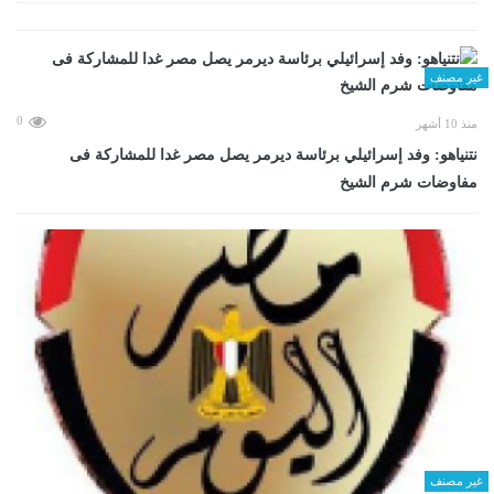
غير مصنف
0
منذ 10 أشهر
نتنياهو: وفد إسرائيلي برئاسة ديرمر يصل مصر غدا للمشاركة فى
مفاوضات شرم الشيخ
غير مصنف