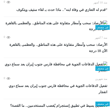
0
منذ 10 أشهر
“قدم له التعازي في وفاة ابنه”.. ماذا حدث بـ لقاء ستيف ويتكوف
غير مصنف
0
منذ 7 أشهر
الأرصاد: سحب وأمطار متفاوتة على هذه المناطق.. والعظمى بالقاهرة
الآن 18 درجة
غير مصنف
0
منذ شهرين
تفعيل الدفاعات الجوية في محافظة فارس جنوب إيران بعد سماع دوي
انفجار
غير مصنف