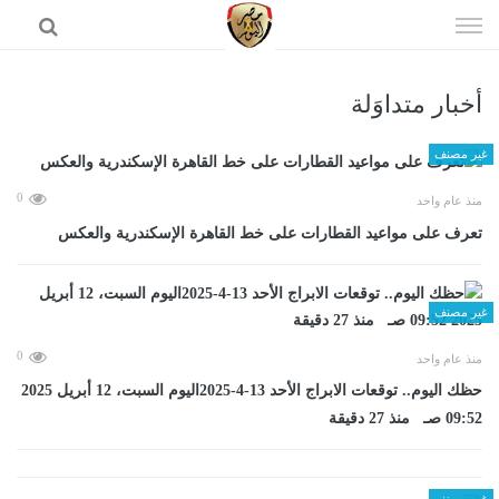
إذهب
الى
المحتوى
أخبار متداوَلة
الرئيسية
غير مصنف
0
منذ عام واحد
تعرف على مواعيد القطارات على خط القاهرة الإسكندرية والعكس
غير مصنف
0
منذ عام واحد
حظك اليوم.. توقعات الابراج الأحد 13-4-2025اليوم السبت، 12 أبريل 2025
09:52 صـ منذ 27 دقيقة
غير مصنف