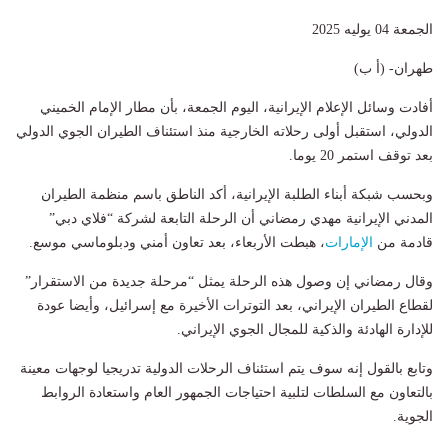
الجمعة 04 يوليه 2025
طهران- (أ ب)
أفادت وسائل الإعلام الإيرانية، اليوم الجمعة، بأن مطار الإمام الخميني
الدولي، استقبل أولى رحلاته الخارجية منذ استئناف الطيران الجوي الدولي
بعد توقف استمر 20 يوما.
وبحسب شبكة أبناء الطلبة الإيرانية، أكد الناطق باسم منظمة الطيران
المدني الإيرانية مهدي رمضاني أن الرحلة التابعة لشركة “فلاي دبي”
قادمة من
الإمارات
، هبطت الأربعاء، بعد تعاون أمني ودبلوماسي موسع.
وقال رمضاني إن وصول هذه الرحلة يمثل “مرحلة جديدة من الاستقرار”
لقطاع الطيران الإيراني، بعد التوترات الأخيرة مع إسرائيل، وأيضا عودة
للإدارة الهادئة والذكية للمجال الجوي الإيراني.
وتابع بالقول إنه سوف يتم استئناف الرحلات الدولية تدريجيا لوجهات معينة
بالتعاون مع السلطات لتلبية احتياجات الجمهور العام واستعادة الروابط
الجوية.