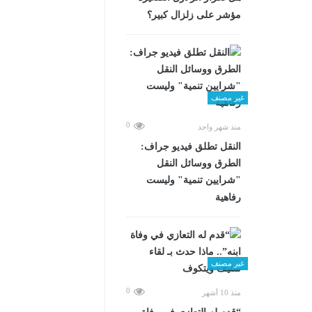
مؤشر على زلزال كبير؟
غير مصنف
0
منذ شهر واحد
​النقل تطلق فيديو جراف:
الطرق ووسائل النقل
"شرايين تنمية" وليست
رفاهية
غير مصنف
0
منذ 10 أشهر