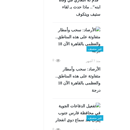
“قدم له التعازي في وفاة
ابنه”.. ماذا حدث بـ لقاء
ستيف ويتكوف
غير مصنف
0
منذ 7 أشهر
الأرصاد: سحب وأمطار
متفاوتة على هذه المناطق..
والعظمى بالقاهرة الآن 18
درجة
غير مصنف
0
منذ شهرين