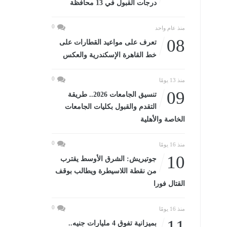
درجات القبول في 13 محافظة
0
منذ عام واحد
08
تعرف على مواعيد القطارات على
خط القاهرة الإسكندرية والعكس
0
منذ 13 يومًا
09
تنسيق الجامعات 2026.. طريقة
التقدم والقبول بكليات الجامعات
الخاصة والأهلية
0
منذ 16 يومًا
10
جوتيريش: الشرق الأوسط يقترب
من نقطة اللاسيطرة ويطالب بوقف
القتال فورا
0
منذ 16 يومًا
11
بميزانية تفوق 4 مليارات جنيه..