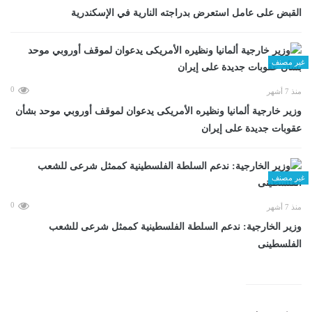
القبض على عامل استعرض بدراجته النارية في الإسكندرية
غير مصنف
0
منذ 7 أشهر
وزير خارجية ألمانيا ونظيره الأمريكى يدعوان لموقف أوروبي موحد بشأن
عقوبات جديدة على إيران
غير مصنف
0
منذ 7 أشهر
وزير الخارجية: ندعم السلطة الفلسطينية كممثل شرعى للشعب
الفلسطينى