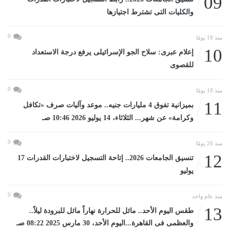
09
والكليات التى تشترط اجتيازها
0
منذ 18 يومًا
10
إعلام عبرى: سلاح الجو الإسرائيلى يرفع درجة الاستعداد
للقصوى
0
منذ 18 يومًا
11
بميزانية تفوق 4 مليارات جنيه.. موعد وآليات صرف «تكافل
وكرامة» عن شهر... الثلاثاء، 14 يوليو 2026 10:46 صـ
0
منذ 26 يومًا
12
تنسيق الجامعات 2026.. إتاحة التسجيل لاختبارات القدرات 17
يوليو
0
منذ عام واحد
13
طقس اليوم الأحد.. مائل للحرارة نهاراً مائل للبرودة ليلاً..
والعظمى فى القاهرة...اليوم الأحد، 30 مارس 2025 08:22 صـ