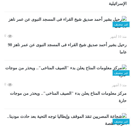
الإسرائيلية
غير مصنف
0
منذ 10 أشهر
رحيل بشير أحمد صديق شيخ القراء فى المسجد النبوى عن عمر ناهز 90
عاما
غير مصنف
0
منذ 3 أشهر
مركز معلومات المناخ يعلن بدء "الصيف المناخى".. ويحذر من موجات
حارة
غير مصنف