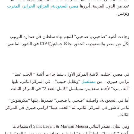
عدد من الدول العربية، أبرزها
مصر
،
السعودية
،
العراق
،
الجزائر
،
المغرب
وتونس.
وجاءت أغنية “صاحبي يا صاحبي” للنجم بهاء سلطان في صدارة الترتيب
بكل من مصر والسعودية، لتُحقق نجاحًا جماهيريًا لافتًا في الشهر الماضي.
في مصر، احتلت الأغنية المركز الأول، بينما جاءت أغنية ” الحب عيبنا”
لرامي صبري – من
مسلسل
“وتقابل حبيب” – في المركز الثاني، تليها
“ألف مرة” لأحمد سعد من مسلسل “كامل العدد 2” في المركز الثالث.
أما في السعودية، واصلت “صحبي يا صحبي” تصدرها، تلتها “مكرهتوش”
لتامر عاشور في المركز الثاني، ثم “الحب عيبنا” لرامي صبري في المركز
الثالث.
وفي لبنان، تصدر الثنائي Saint Levant & Marwan Moussa الاستماعات
بأغنية “ كلمنتينا”، تلتها “أنا مين” لماريلين نعمان من مسلسل “بالدم”، فيما