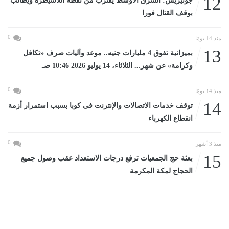
12
جوتيريش: الشرق الأوسط يقترب من نقطة اللاسيطرة ويطالب
بوقف القتال فورا
0
منذ 14 يومًا
13
بميزانية تفوق 4 مليارات جنيه.. موعد وآليات صرف «تكافل
وكرامة» عن شهر... الثلاثاء، 14 يوليو 2026 10:46 صـ
0
منذ 14 يومًا
14
توقف خدمات الاتصالات والإنترنت فى كوبا بسبب استمرار أزمة
انقطاع الكهرباء
0
منذ 3 أشهر
15
بعثة حج الجمعيات ترفع درجات الاستعداد عقب وصول جميع
الحجاج لمكة المكرمة